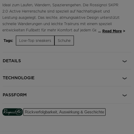
Ideal zum Laufen, Wandern, Spazierengehen. Die Rossignol SKPR
2.0 Active Herrenschuhe sind speziell auf Nachhaltigkeit und
Leistung ausgelegt. Das leichte, atmungsaktive Design unterstützt
schnelle Wanderungen und leichte Trailruns mit einem speziell
entwickelten Fußbett für mehr Komfort auf jedem Gelände. Ein
...
Read More
verbessertes Schnürsystem ergänzen eine schnell trocknende,
Tags:
Low-Top sneakers
Schuhe
unterstützende Oberschicht, während Merhwinkel-Stollen für
sicheren Halt sorgen. Unser legendäres Hahn-Logo rückt ein
Jahrhundert alpines Erbe in den Mittelpunkt.
DETAILS
Dieser Schuh ist auf Nachhaltigkeit ausgelegt. Er besteht zu 50 %
aus nachhaltigen Materialien und wurde mithilfe von ACBC
TECHNOLOGIE
(Anything Can Be Changed) entwickelt, einem führenden
Dienstleister in angewandter Nachhaltigkeit. Bei der ACBC-Methode
werden wissenschaftliche Daten verwendet, um die Effizienz des
PASSFORM
Nachhaltigkeitsprozesses für die Schaffung von Produkt mit einem
niedrigeren CO2-Fußabdruck zu messen.
Rückverfolgbarkeit, Auswirkung & Geschichte
Zwischensohle: 45 % Bio-EVA-Schaumstoff mit pflanzlichem Bio-
Kunststoff aus Molasse für reduzierte Abhängigkeit von fossilen
Brennstoffen.