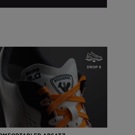
Das obere Wickelband unterstützt die Füße und sorgt durch
perforierte Bereiche für Atmungsaktivität