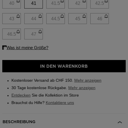
Boutiques
link.
40
41
41.5
42
42.5
Outlet
43
44
44.5
45
46
Finden Sie ein Store
On Piste app
46.5
47
IN DEN WARENKORB
Kostenloser Versand ab CHF 150.
Mehr anzeigen
30 Tage kostenlose Rückgabe.
Mehr anzeigen
Entdecken
Sie die Kollektion im Store
Brauchst du Hilfe?
Kontaktiere uns
BESCHREIBUNG