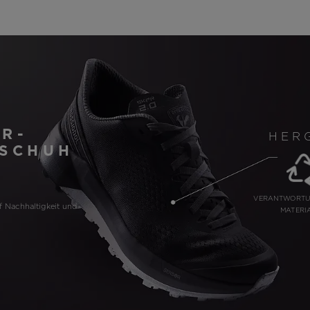
R-
HER
 SCHUH
VERANTWORTU
f Nachhaltigkeit und
MATERI