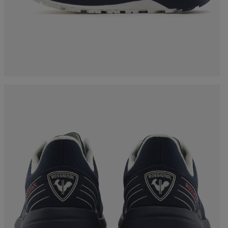
Bekleidung und
Accessoires
auf
Produkt-
Racing
Rückverfolgbarkeit
Taschen und Rucksäcke
nski
Bikes
Ski mit optischen
Mängeln
board
On Piste
Upcycling-Produkte
etipps
100 000 Bäume bis
2030