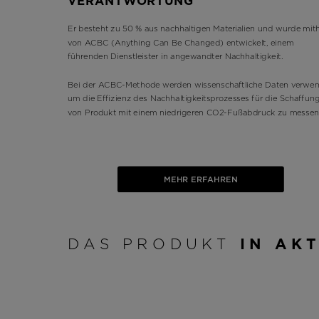
VERANTWORTUNG
Er besteht zu 50 % aus nachhaltigen Materialien und wurde mith
von ACBC (Anything Can Be Changed) entwickelt, einem
führenden Dienstleister in angewandter Nachhaltigkeit.
Bei der ACBC-Methode werden wissenschaftliche Daten verwen
um die Effizienz des Nachhaltigkeitsprozesses für die Schaffun
von Produkt mit einem niedrigeren CO2-Fußabdruck zu messen
MEHR ERFAHREN
DAS PRODUKT
IN AK