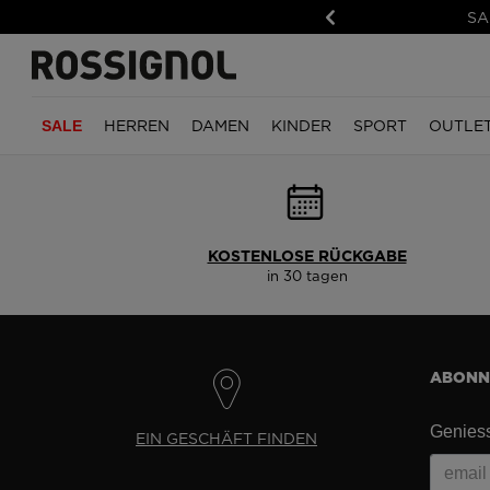
SA
Zurück
HERREN
DAMEN
KINDER
SPORT
OUTLE
SALE
TRAILRUNNING
JUNGEN
HERREN
WANDERN
MÄDCHEN
DAMEN
BEKLEIDUNG
BEKLEIDUNG
BIKES
ACCE
KIND
Bekleidung
Skijacken
Bekleidungì
Bekleidung
Skijacken
Kleidung
Alle Jacken
Alle Jacken
E-Bikes
Hand
Bekle
KOSTENLOSE RÜCKGABE
Schuhe
Skihosen
Accessories
Schuhe
Technische Bekleidung
Accessories
Alle Hosen
Alle Hosen
All Mounta
Mütze
Acces
in 30 tagen
und Midlayer
Zubehör
Technische Bekleidung
Schuhe
Zubehör
Schuhe
Baselayer & Midlaye
Baselayer & Midlaye
Enduro & D
und Midlayer
Taschen & Rucksäcke
Rucksäcke und Taschen
Sweatshirts & Strick
Sweatshirts & Strick
Bikes für K
Hemden, T-Shirts & 
Hemden, T-Shirts & 
Fahrrad-Er
ABONNI
HERREN
CAPSULES
DAMEN
UNSERE WELTEN
GEAR
Zubehör
Oberteile
Savage limited edition
Oberteile
Trail Running
Trail
Geniess
EIN GESCHÄFT FINDEN
Unterteil
Kodak X Rossignol
Unterteil
Wandern
Wand
Zubehör
Rossignol x AC Milan
Zubehör
Alpinski
Alpin-