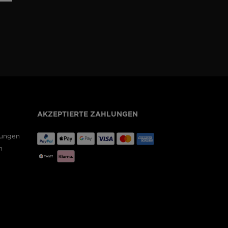
Boutiques
Outlet
Finden Sie ein Store
On Piste app
AKZEPTIERTE ZAHLUNGEN
gungen
n