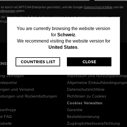
Bekleidung und
Accessoires
auf
Produkt-
Racing
e ist durch reCAPTCHA Enterprise geschützt, und die Google-
Datenschutzrichtlinie
und die
edingungen
gelten.
Rückverfolgbarkeit
Taschen und Rucksäcke
nski
Bikes
die Eingabe Ihrer E-Mail-Adresse erklären Sie sich damit einverstanden, unsere
Ski mit optischen
tingangebote gemäß unserer
Datenschutzrichtlinie
zu erhalten.
Mängeln
board
On Piste
You
You are currently browsing the website version
Upcycling-Produkte
etipps
for
Schweiz
.
are
We recommend visiting the website version for
100 000 Bäume bis
2030
United States
.
currently
browsing
COUNTRIES LIST
CLOSE
NSERVICE
RECHTLICHES
the
ung verfolgen
Impressum und Nutzungsbedin
website
ndeportal
Allgemeine Einkaufsbedingunge
lungen und Versand
Datenschutzrichtlinie
version
ndungen und Rückerstattungen
Richtlinien zu Cookies
t
Cookies Verwalten
for
ieanfrage
Garantie
Schweiz
.
nd FAQ
Bestellstornierung
abelle
Zugänglichkeitsverpflichtung