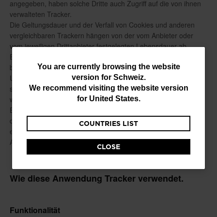
You
You are currently browsing the website
version for
Schweiz
.
are
We recommend visiting the website version
currently
for
United States
.
browsing
COUNTRIES LIST
the
website
CLOSE
version
for
Schweiz
.
We
recommend