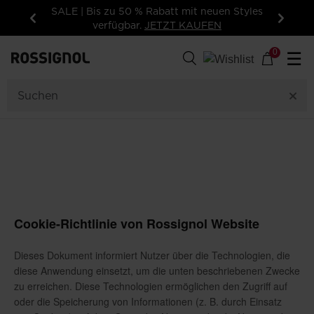
SALE | Bis zu 50 % Rabatt mit neuen Styles
verfügbar.
JETZT KAUFEN
Zurück
Weiter
0
☰