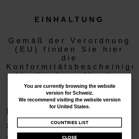
EINHALTUNG
Gemäß der Verordnung
(EU) finden Sie hier
die
Konformitätsbescheinig
für die betreffenden
Produkte.
You
You are currently browsing the website
version for
Schweiz
.
are
We recommend visiting the website version
currently
for
United States
.
HELME
browsing
COUNTRIES LIST
the
2025 - 2026
website
CLOSE
2024 - 2025