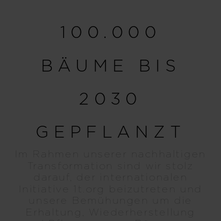
100.000
BÄUME BIS
2030
GEPFLANZT
Im Rahmen unserer nachhaltigen
Transformation sind wir stolz
darauf, der internationalen
Initiative 1t.org beizutreten und
unsere Bemühungen um die
Erhaltung, Wiederherstellung