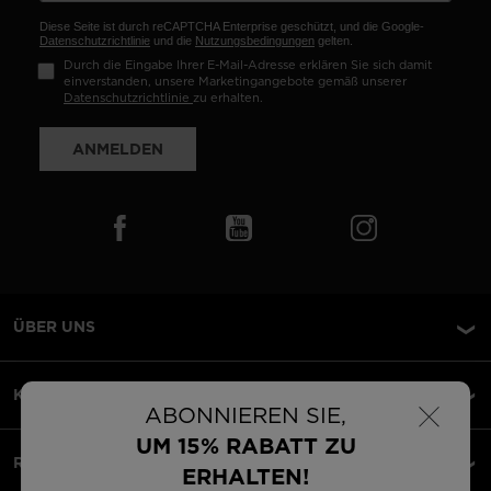
Diese Seite ist durch reCAPTCHA Enterprise geschützt, und die Google-
Datenschutzrichtlinie
und die
Nutzungsbedingungen
gelten.
Durch die Eingabe Ihrer E-Mail-Adresse erklären Sie sich damit
einverstanden, unsere Marketingangebote gemäß unserer
Datenschutzrichtlinie
zu erhalten.
ANMELDEN
ÜBER UNS
×
KUNDENSERVICE
ABONNIEREN SIE,
UM 15% RABATT ZU
RECHTLICHES
ERHALTEN!