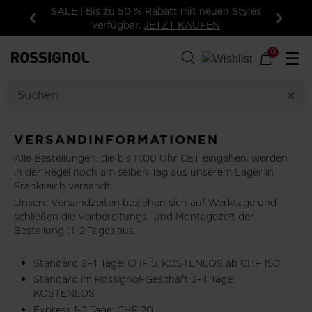
SALE | Bis zu 50 % Rabatt mit neuen Styles
verfügbar.
JETZT KAUFEN
Zurück
Weiter
0
☰
VERSANDINFORMATIONEN
Alle Bestellungen, die bis 11:00 Uhr CET eingehen, werden
in der Regel noch am selben Tag aus unserem Lager in
Frankreich versandt.
Unsere Versandzeiten beziehen sich auf Werktage und
schließen die Vorbereitungs- und Montagezeit der
Bestellung (1–2 Tage) aus.
Standard 3-4 Tage: CHF 5, KOSTENLOS ab CHF 150
Standard im Rossignol-Geschäft 3-4 Tage:
KOSTENLOS
Express 1-2 Tage: CHF 20