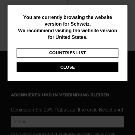
You
You are currently browsing the website
version for
Schweiz
.
are
We recommend visiting the website version
currently
KUNDENSERVICE
EINE FRAGE?
for
United States
.
Montag - Freitag
Lesen du unsere FAQ
browsing
COUNTRIES LIST
the
website
CLOSE
EIN GESCHÄFT FINDEN
version
for
Schweiz
.
ABONNIEREN UND IN VERBINDUNG BLEIBEN
We
recommend
Geniessen Sie 15% Rabatt auf Ihre erste Bestellung!
visiting
the
Diese Seite ist durch reCAPTCHA Enterprise geschützt, und die Google-