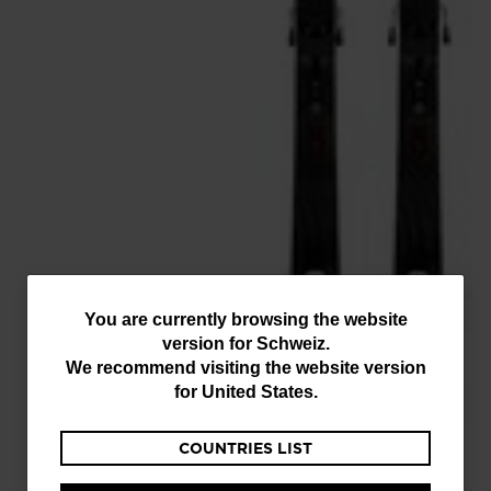
You
You are currently browsing the website
version for
Schweiz
.
are
We recommend visiting the website version
currently
for
United States
.
browsing
COUNTRIES LIST
the
website
NEUE KOLLEKTION FW 26/27