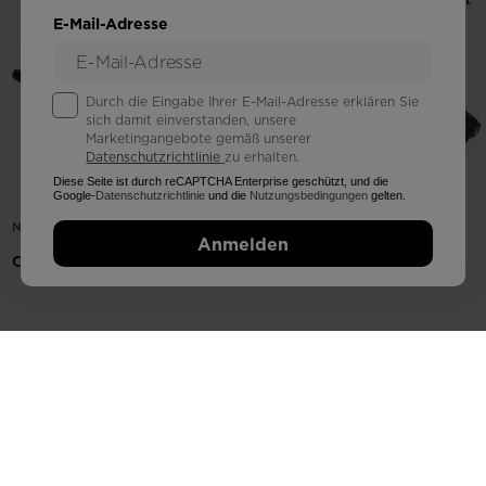
E-Mail-Adresse
Durch die Eingabe Ihrer E-Mail-Adresse erklären Sie
sich damit einverstanden, unsere
Marketingangebote gemäß unserer
Datenschutzrichtlinie
zu erhalten.
Diese Seite ist durch reCAPTCHA Enterprise geschützt, und die
Google-
Datenschutzrichtlinie
und die
Nutzungsbedingungen
gelten.
NX 12 GW B90 BLACK
SPX 11 GW B90 BLACK
Anmelden
CHF 185,00
CHF 195,00