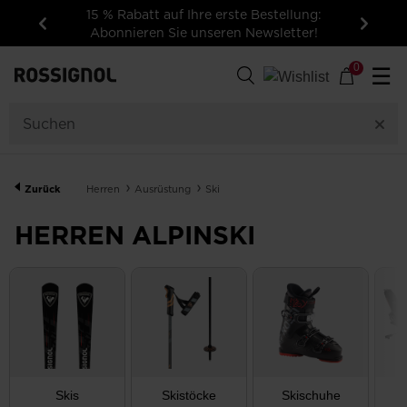
15 % Rabatt auf Ihre erste Bestellung:
Abonnieren Sie unseren Newsletter!
Zurück
Weiter
85
Produkte
0
☰
GESCHLECHT
KATEGORIE
Zurück
Herren
Ausrüstung
Ski
GRÖSSEN
HERREN ALPINSKI
PREIS
FARBE
FAHRKÖNNEN
NUR
Skis
Skistöcke
Skischuhe