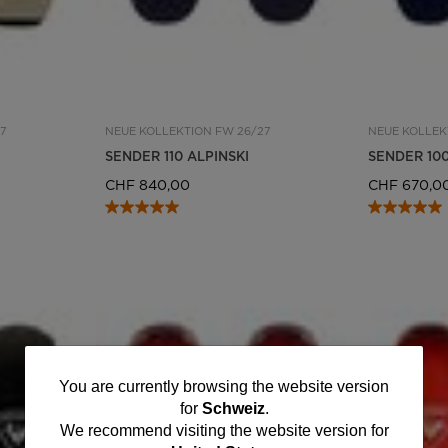
7
NEUE KOLLEKTION FW 26/27
NEUE KOLLEK
SENDER 110 ALPINSKI
SENDER 100
CHF 840,00
CHF 670,0
You
You are currently browsing the website version
for
Schweiz
.
are
We recommend visiting the website version for