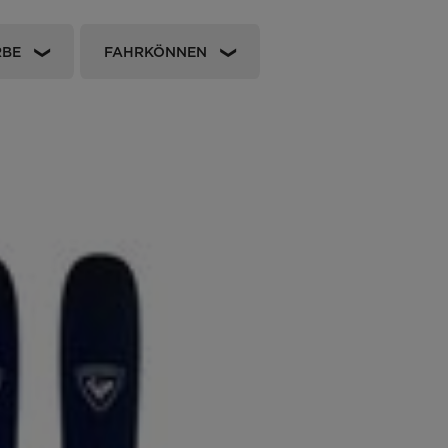
Boutiques
Outlet
RBE
FAHRKÖNNEN
Finden Sie ein Store
On Piste app