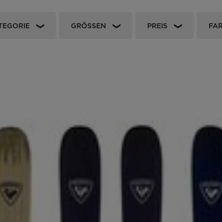
Bekleidung und
Accessoires
auf
Produkt-
Racing
Rückverfolgbarkeit
TEGORIE
GRÖSSEN
PREIS
FA
Taschen und Rucksäcke
nski
Bikes
Ski mit optischen
Mängeln
board
On Piste
Upcycling-Produkte
etipps
100 000 Bäume bis
2030