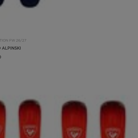
TION FW 26/27
 ALPINSKI
0