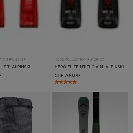
TION FW 26/27
NEUE KOLLEKTION FW 26/27
 LT TI ALPINSKI
HERO ELITE MT TI C.A.M. ALPINSKI
0
CHF 700,00