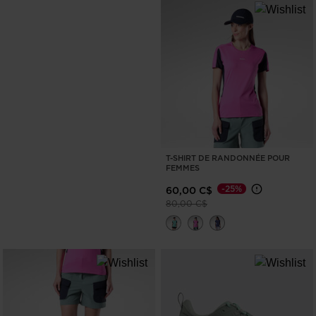
T-SHIRT DE RANDONNÉE POUR
FEMMES
-25%
60,00 C$
Prix réduit de
à
80,00 C$