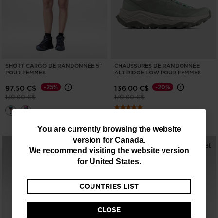
SHORT CARGO DE RANDONNÉE 5"
CHAUSSURES DE RANDONNÉE
POUR FEMMES
ALTIRIDGE LOW POUR FEMMES
-25%
-20%
97,50 C$
136,00 C$
Prix réduit de
à
Prix réduit de
à
130,00 C$
170,00 C$
You
You are currently browsing the website
version for
Canada
.
are
We recommend visiting the website version
currently
for
United States
.
browsing
COUNTRIES LIST
the
website
CLOSE