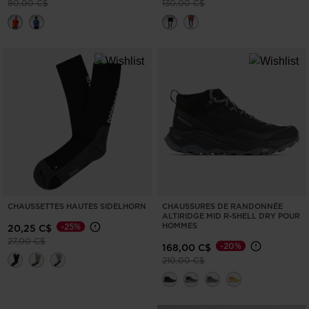
Prix réduit de
à
Prix réduit de
à
80,00 C$
130,00 C$
CHAUSSETTES HAUTES SIDELHORN
CHAUSSURES DE RANDONNÉE
ALTIRIDGE MID R-SHELL DRY POUR
HOMMES
-25%
20,25 C$
Prix réduit de
à
27,00 C$
-20%
168,00 C$
Prix réduit de
à
210,00 C$