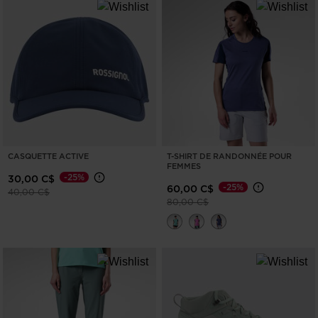
CASQUETTE ACTIVE
T-SHIRT DE RANDONNÉE POUR
FEMMES
-25%
30,00 C$
-25%
60,00 C$
Prix réduit de
à
40,00 C$
Prix réduit de
à
80,00 C$