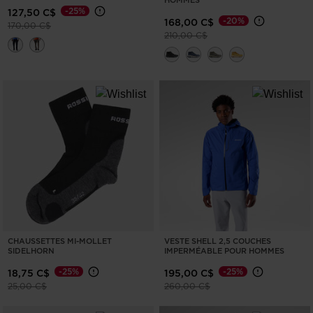
HOMMES
-25%
127,50 C$
-20%
168,00 C$
Prix réduit de
à
170,00 C$
Prix réduit de
à
210,00 C$
CHAUSSETTES MI-MOLLET
VESTE SHELL 2,5 COUCHES
SIDELHORN
IMPERMÉABLE POUR HOMMES
-25%
-25%
18,75 C$
195,00 C$
Prix réduit de
à
Prix réduit de
à
25,00 C$
260,00 C$