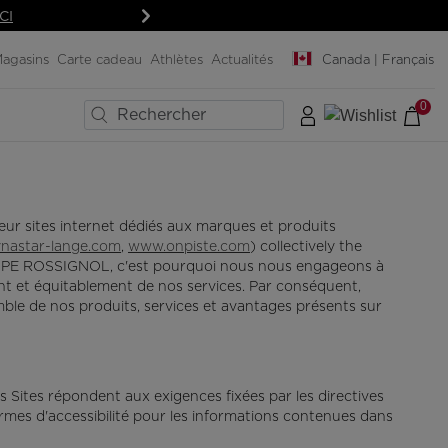
CI
Suivant
agasins
Carte cadeau
Athlètes
Actualités
Canada | Français
0
×
×
×
×
×
×
×
EMENT
EMENT
SNOWBOARD
Planches de snowboard
eur sites internet dédiés aux marques et produits
ond
ond
Fixations de snowboard
nastar-lange.com
,
www.onpiste.com
) collectively the
 GROUPE ROSSIGNOL, c'est pourquoi nous nous engageons à
nd
ard
ard
Boots de snowboard
ment et équitablement de nos services. Par conséquent,
et protections
et protections
Casques et protections
mble de nos produits, services et avantages présents sur
 et écrans
 et écrans
Masques et écrans
SERVICES
Vêtements et
accessoires
Pro-shop & Start-Gate
acs
Sites répondent aux exigences fixées par les directives
Sacs, sacs à dos et sacs
Outlet
rmes d'accessibilité pour les informations contenues dans
de voyage
Trouvez un magasin