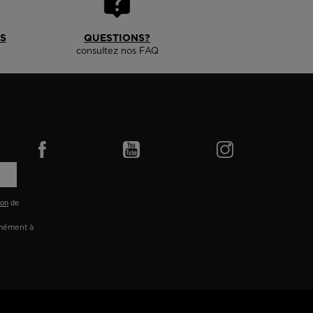
S
QUESTIONS?
consultez nos FAQ
ion
de
rmément à