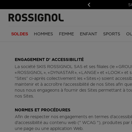
S
Précédent
HOMMES
FEMME
ENFANT
SPORTS
OU
SOLDES
GARÇONS
TRAIL
HOMME
FILLES
RANDONNÉE
FEMME
VÊTEMENTS
VÊTEMENTS
ACCE
VÉL
ENF
ENGAGEMENT D' ACCESSIBILITÉ
Vestes de ski
Vêtements et
Vêtements
Vestes de ski
Vêtements et
Vêtements
Toutes les vestes
Toutes les vestes
Gants
E-bik
Vête
accessoires
accessoires
La société SKIS ROSSIGNOL SAS et ses filiales (le « GROU
Pantalons de ski
Chaussures
Pantalons de ski
Accessoires
Tous les bas
Tous les bas
Vélos
« ROSSIGNOL », « DYNASTAR », « LANGE » et « LOOK » et se
Chaussures
Chaussures
“Sites” ci-après collectivement les « Sites ») soient ac
Sous-vêtements
Accessoires
Chaussures
Sous-couches et co
Sous-couches et co
Vélos
techniques et midlayers
Accessoires
Sacs et sacs à dos
intermédiaires
intermédiaires
maintenir et à accroître l'accessibilité de nos Sites afin 
Vélos
nous nous engageons à fournir des Sites permettant à tout
Accessoires
Sweats et Pulls
Sweats et tricots
nos Sites.
Pièce
HOMME
FEMME
CAPSULES
NOS UNIVERS
T-shirts, polos et
Chemises, t-shirts et
GUID
chemises
polos
Acces
NORMES ET PROCÉDURES
Savage édition limitée
Trail Running
Trail 
Afin de respecter nos engagements en termes d’accessibil
The Super Project
Randonnée
Rand
d'accessibilité au contenu web (" WCAG "), produites par
une page ou une application Web.
Dessinée par JC de
Ski alpin
Unive