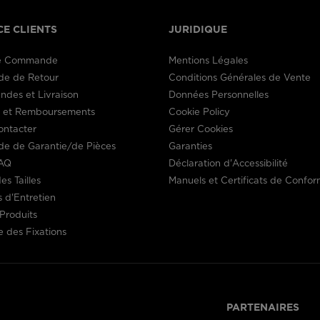
the
CE CLIENTS
JURIDIQUE
website
de Commande
Mentions Légales
version
e de Retour
Conditions Générales de Vente
for
des et Livraison
Données Personnelles
s et Remboursements
Cookie Policy
United
ontacter
Gérer Cookies
e de Garantie/de Pièces
Garanties
States
.
AQ
Déclaration d'Accessibilité
es Tailles
Manuels et Certificats de Confor
s d'Entretien
Produits
 des Fixations
PARTENAIRES