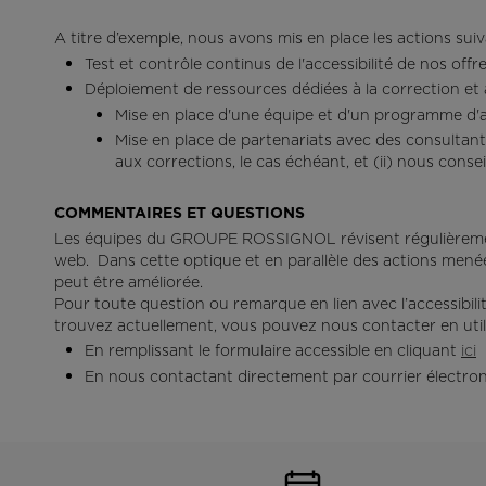
Castelbajac
Fixations LOOK
Unive
A titre d’exemple, nous avons mis en place les actions suiv
Fixations Look Signature
Test et contrôle continus de l'accessibilité de nos off
Freeride
Unive
rand
Déploiement de ressources dédiées à la correction et à
Snowboard
Snow
Mise en place d'une équipe et d'un programme d'ac
Ski nordique
Mise en place de partenariats avec des consultants 
Consei
aux corrections, le cas échéant, et (ii) nous consei
Ski de randonnée
COMMENTAIRES ET QUESTIONS
Les équipes du GROUPE ROSSIGNOL révisent régulièrement 
web. Dans cette optique et en parallèle des actions mené
peut être améliorée.
Pour toute question ou remarque en lien avec l’accessibilité
trouvez actuellement, vous pouvez nous contacter en util
En remplissant le formulaire accessible en cliquant
ici
En nous contactant directement par courrier électroni