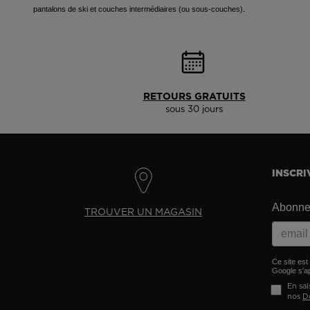
pantalons de ski et couches intermédiaires (ou sous-couches).
RETOURS GRATUITS
sous 30 jours
INSCRI
Abonnez
TROUVER UN MAGASIN
Ce site es
Google s'ap
En sai
nos
D