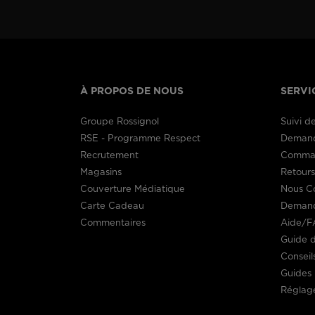
À PROPOS DE NOUS
SERVI
Groupe Rossignol
Suivi 
RSE - Programme Respect
Demand
Recrutement
Comman
Magasins
Retour
Couverture Médiatique
Nous C
Carte Cadeau
Demand
Commentaires
Aide/F
Guide d
Conseil
Guides 
Réglage