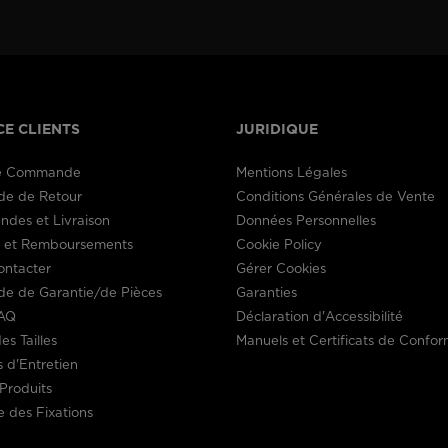
visiting
the
website
CE CLIENTS
JURIDIQUE
version
de Commande
Mentions Légales
for
e de Retour
Conditions Générales de Vente
United
des et Livraison
Données Personnelles
s et Remboursements
Cookie Policy
States
.
ontacter
Gérer Cookies
e de Garantie/de Pièces
Garanties
AQ
Déclaration d'Accessibilité
es Tailles
Manuels et Certificats de Confor
s d'Entretien
Produits
 des Fixations