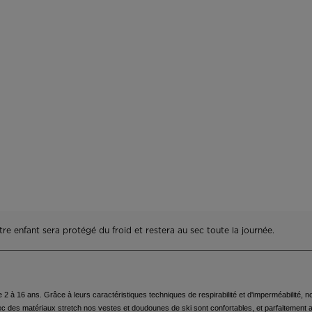
accessoires
rs Nordique
Traçabilité des produits
Racing
Sacs, sacs à dos et sacs
de voyage
rs ski de
100 000 arbres d’ici
Vélos
onnée
2030
On Piste
board
ls d'entretien
re enfant sera protégé du froid et restera au sec toute la journée.
e 2 à 16 ans. Grâce à leurs caractéristiques techniques de respirabilité et d'imperméabilité
 des matériaux stretch nos vestes et doudounes de ski sont confortables, et parfaitement ada