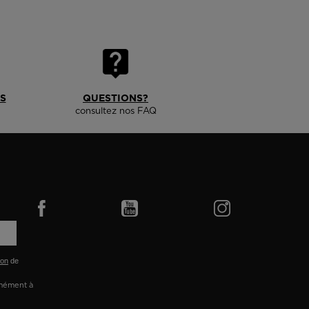
S
QUESTIONS?
consultez nos FAQ
ion
de
rmément à