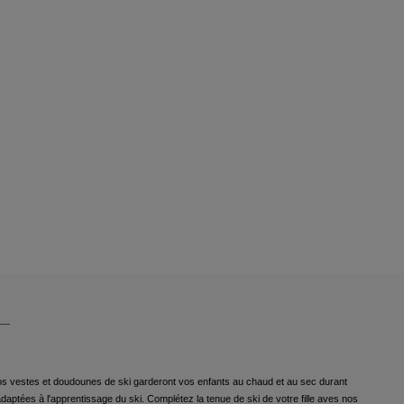
Application On Piste
, nos vestes et doudounes de ski garderont vos enfants au chaud et au sec durant
ptées à l'apprentissage du ski. Complétez la tenue de ski de votre fille aves nos