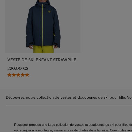
Castelbajac
Fixations LOOK
Unive
Fixations Look Signature
Freeride
Unive
rand
Snowboard
Snow
Ski nordique
Consei
Ski de randonnée
VESTE DE SKI ENFANT STRAWPILE
220,00 C$
Découvrez notre collection de vestes et doudounes de ski pour fille. Vot
Rossignol propose une large collection de vestes et doudounes de ski pour filles d
votre séjour à la montagne, même en cas de chutes dans la neige. Construites avec