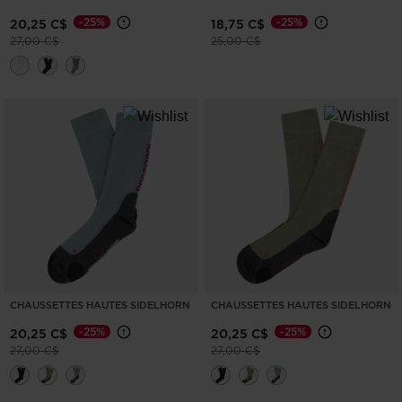
-25%
-25%
20,25 C$
18,75 C$
Prix réduit de
à
Prix réduit de
à
27,00 C$
25,00 C$
CHAUSSETTES HAUTES SIDELHORN
CHAUSSETTES HAUTES SIDELHORN
-25%
-25%
20,25 C$
20,25 C$
Prix réduit de
à
Prix réduit de
à
27,00 C$
27,00 C$