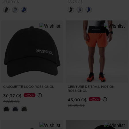
States
.
Prix réduit de
à
Prix réduit de
à
27,00 C$
33,75 C$
CASQUETTE LOGO ROSSIGNOL
CEINTURE DE TRAIL MOTION
ROSSIGNOL
-25%
30,37 C$
-25%
45,00 C$
Prix réduit de
à
40,50 C$
Prix réduit de
à
60,00 C$