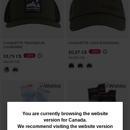
CASQUETTE TRUCKER MI-
CASQUETTE LOGO ROSSIGNOL
COURONNE
-25%
30,37 C$
-25%
33,75 C$
Prix réduit de
à
40,50 C$
Prix réduit de
à
45,00 C$
You
You are currently browsing the website
version for
Canada
.
are
We recommend visiting the website version