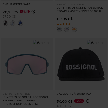
CHAUSSETTES SAPA
BIENTÔT DISPONIBLE
LUNETTES DE SOLEIL ROSSIGNOL
ESCAPER AVEC VERRES S3 NOIR
-25%
20,25 C$
Prix réduit de
à
27,00 C$
119,95 C$
CASQUETTE À BORD PLAT
BIENTÔT DISPONIBLE
LUNETTES DE SOLEIL ROSSIGNOL
ESCAPER AVEC VERRES
-25%
30,00 C$
PHOTOCHROMIQUES S1-S3
Prix réduit de
à
40,00 C$