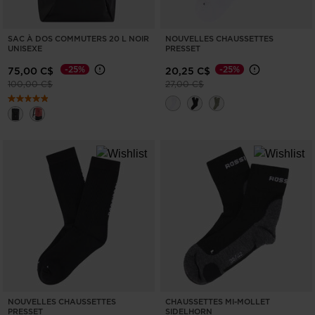
SAC À DOS COMMUTERS 20 L NOIR
NOUVELLES CHAUSSETTES
UNISEXE
PRESSET
-25%
-25%
75,00 C$
20,25 C$
Prix réduit de
à
Prix réduit de
à
100,00 C$
27,00 C$
NOUVELLES CHAUSSETTES
CHAUSSETTES MI-MOLLET
PRESSET
SIDELHORN