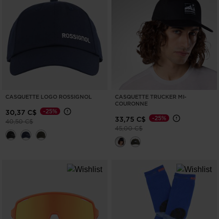
CASQUETTE LOGO ROSSIGNOL
CASQUETTE TRUCKER MI-
COURONNE
-25%
30,37 C$
-25%
33,75 C$
Prix réduit de
à
40,50 C$
Prix réduit de
à
45,00 C$