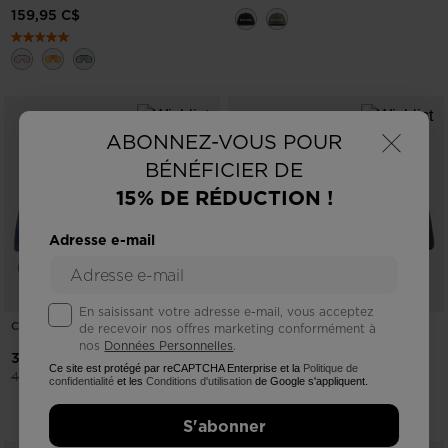
159,95 C$
×
ABONNEZ-VOUS POUR
BÉNÉFICIER DE
15% DE RÉDUCTION !
Adresse e-mail
En saisissant votre adresse e-mail, vous acceptez
CASQUETTE ACTIVE
CASQUETTE TRUCKER
de recevoir nos offres marketing conformément à
nos
Données Personnelles
.
-25%
-25%
30,00 C$
30,37 C$
Ce site est protégé par reCAPTCHA Enterprise et la
Politique de
Prix réduit de
à
Prix réduit de
à
40,00 C$
40,50 C$
confidentialité
et les
Conditions d'utilisation
de Google s'appliquent.
S'abonner