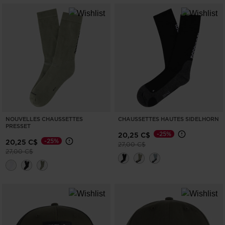
NOUVELLES CHAUSSETTES
CHAUSSETTES HAUTES SIDELHORN
PRESSET
-25%
20,25 C$
-25%
20,25 C$
Prix réduit de
à
27,00 C$
Prix réduit de
à
27,00 C$