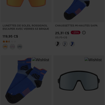
LUNETTES DE SOLEIL ROSSIGNOL
CHAUSSETTES MI-HAUTES SAPA
ESCAPER AVEC VERRES S3 BRIQUE
-25%
25,31 C$
119,95 C$
Prix réduit de
à
33,75 C$