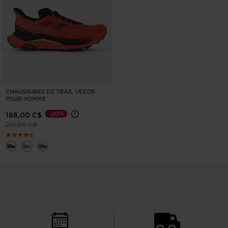
CHAUSSURES DE TRAIL VEZOR
POUR HOMME
-20%
168,00 C$
Prix réduit de
à
210,00 C$