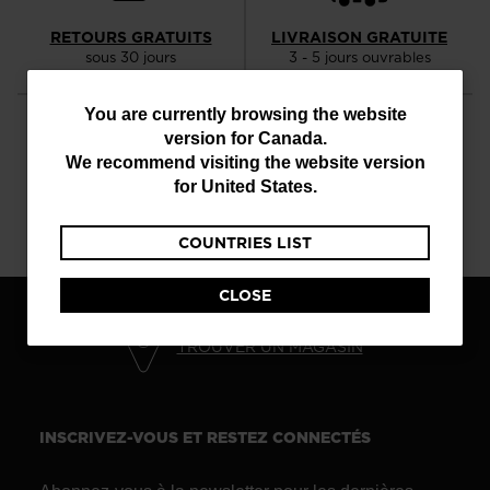
RETOURS GRATUITS
LIVRAISON GRATUITE
sous 30 jours
3 - 5 jours ouvrables
You
You are currently browsing the website
version for
Canada
.
are
We recommend visiting the website version
currently
for
United States
.
NOS EXPERTS
QUESTIONS?
browsing
DISPONIBLES
consultez nos FAQ
Lundi - Vendredi
COUNTRIES LIST
the
website
CLOSE
version
for
TROUVER UN MAGASIN
Canada
.
We
INSCRIVEZ-VOUS ET RESTEZ CONNECTÉS
recommend
visiting