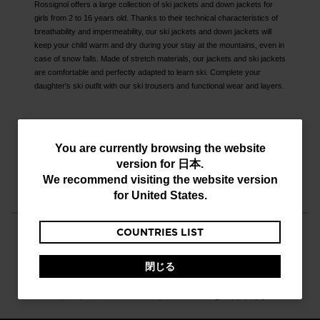
Rossignol offers a large collection of ski jackets and down jackets for
girls from 2 to 16 years old. Thanks to their technical characteristics of
breathability and impermeability, our ski jackets and down jackets will
keep your child warm and dry during your stay at the mountains, even in
case of snow falls. Made of stretch materials, our jackets and ski jackets
are comfortable and perfectly adapted to learn ski. Complete your
daughter's ski outfit with our ski trousers and functional wear and layers.
You
You are currently browsing the website
version for
日本
.
are
無料返品
無料配送
We recommend visiting the website version
30日以内に
登録顧客向け
currently
for
United States
.
browsing
COUNTRIES LIST
the
website
閉じる
version
カスタマーサービス
質問がありますか？
顧客サービス
FAQをご覧ください
for