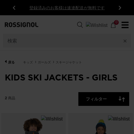
登録済みのお客様は速達配送が無料です
前
次
2
商
0
☰
品
SIZE
在
庫
の
PRICE
戻る
キッズ
ガールズ
スキージャケット
あ
る
KIDS SKI JACKETS - GIRLS
商
OFF
品
の
2
商品
フィルター
み
ク
表
リ
APPLY
示
ア