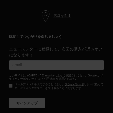
日
本
.
We
店舗を探す
recommend
visiting
購読してつながりを保ちましょう
the
website
ニュースレターに登録して、次回の購入が15％オフ
version
になります！
for
United
States
.
このサイトはreCAPTCHA Enterpriseによって保護されており、Googleの
プ
ライバシーポリシー
および
利用規約
が適用されます.
メールアドレスを入力することにより、
プライバシーポ
リシーに従って
マーケティングオファーを受け取ることに同意します.
サインアップ