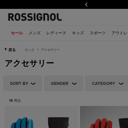
前
メンズ
レディース
キッズ
スポーツ
アウトレ
セール
トレイルランニング
ボーイズ
メンズ
ハイキング
ガールズ
レディース
ウェア
ウェア
アルペンス
アク
キッ
戻る
キッズ
アクセサリー
ウェア・アクセサリー
スキージャケット
衣類
ウェア・アクセサリー
スキージャケット
衣類
ジャケット一覧
ジャケット一覧
スキー
グロ
衣類
アクセサリー
靴
スキートラウザー
アクセサリー
靴
レイヤー
アクセサリー
ボトムス一覧
ボトムス一覧
スキーツー
帽子
アク
アクセサリー
レイヤー
靴
アクセサリー
靴
ベースレイヤー・ミッ
ベースレイヤー・ミッ
ビンディン
イヤー
イヤー
SORT BY
GENDER
CATEGORY
バッグ・バックパック
バッグとバックパック
スキーブー
スウェット・ニット
スウェット・ニット
ストック
メンズ
山の物語
レディース
当ブランドの宇宙
シャツ・Tシャツ・ポ
シャツ・Tシャツ・ポ
GEAR
16
商品
ャツ
ャツ
ヘルメット
トップス
Savage limited edition
トップス
Trail Running
Trail
ゴーグル＆
ボトムス
Kodak X Rossignol
ボトムス
Hiking
Hikin
ウェア
アクセサリー
Rossignol x AC Milan
アクセサリー
Alpine ski
Alpine