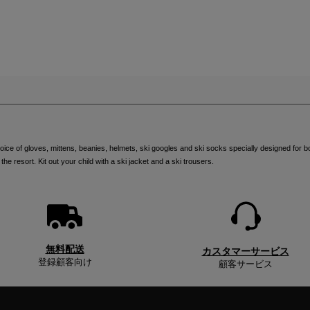
日
本
.
We
recommend
visiting
the
hoice of gloves, mittens, beanies, helmets, ski googles and ski socks specially designed for bo
e resort. Kit out your child with a ski jacket and a ski trousers.
website
version
for
無料配送
カスタマーサービス
United
登録顧客向け
顧客サービス
States
.