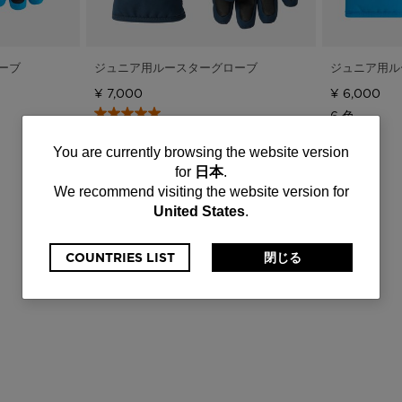
ーブ
ジュニア用ルースターグローブ
ジュニア用ル
¥ 7,000
¥ 6,000
6 色
4 色
You
You are currently browsing the website version
for
日本
.
are
We recommend visiting the website version for
United States
.
currently
browsing
COUNTRIES LIST
閉じる
the
website
version
for