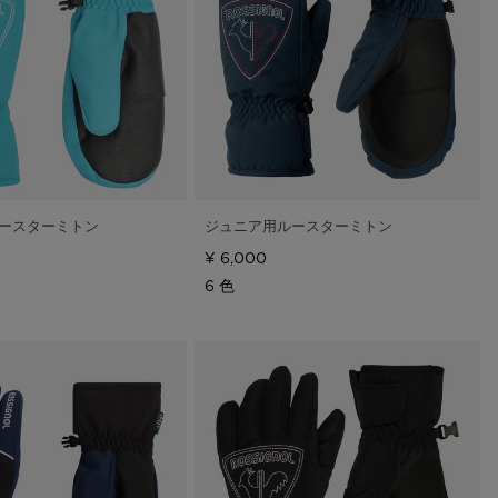
Store Locator
On Piste app
ースターミトン
ジュニア用ルースターミトン
¥ 6,000
6 色