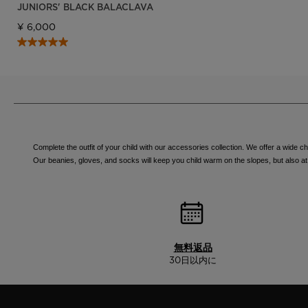
JUNIORS' BLACK BALACLAVA
¥ 6,000
Complete the outfit of your child with our accessories collection. We offer a wide c
Our beanies, gloves, and socks will keep you child warm on the slopes, but also at th
無料返品
30日以内に