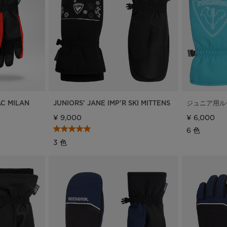
ックパック、ト
グ
c Ski
Products traceability
Racing
uring
Skis with aesthetic
Bikes
defect
board
On Piste
Upcycled products
Instructions
100,000 trees by 2030
AC MILAN
JUNIORS' JANE IMP'R SKI MITTENS
ジュニア用ル
¥ 9,000
¥ 6,000
6 色
3 色