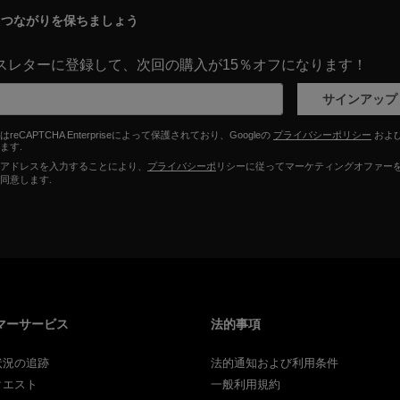
てつながりを保ちましょう
スレターに登録して、次回の購入が15％オフになります！
サインアップ
reCAPTCHA Enterpriseによって保護されており、Googleの
プライバシーポリシー
およ
ます.
アドレスを入力することにより、
プライバシーポ
リシーに従ってマーケティングオファー
同意します.
マーサービス
法的事項
状況の追跡
法的通知および利用条件
クエスト
一般利用規約