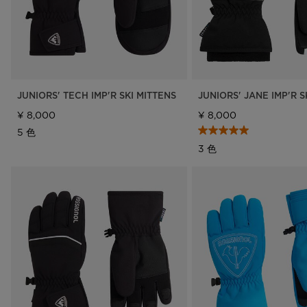
JUNIORS' TECH IMP'R SKI MITTENS
JUNIORS' JANE IMP'R S
¥ 8,000
¥ 8,000
5 色
3 色