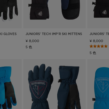
KI GLOVES
JUNIORS' TECH IMP'R SKI MITTENS
JUNIORS' T
¥ 8,000
¥ 8,000
5 色
5 色