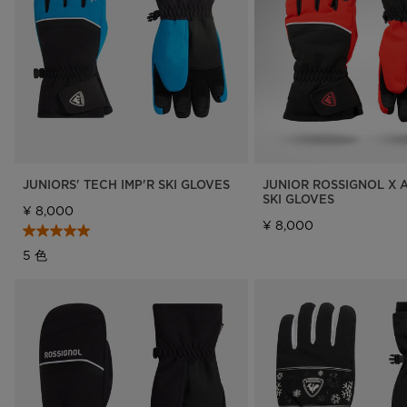
バッグ、バ
ラベルバッ
Footwear
The Super project
Footwear
LOOK bindings
Nordi
Designed by JC de
Freeride
Ski to
Castelbajac
HERO - Racing
Snow
Sender Free 110 Limited
Edition
Nordic ski
Care 
Look Signature Bindings
Snowboard
Ski touring
JUNIORS' TECH IMP'R SKI GLOVES
JUNIOR ROSSIGNOL X 
SKI GLOVES
¥ 8,000
¥ 8,000
5 色