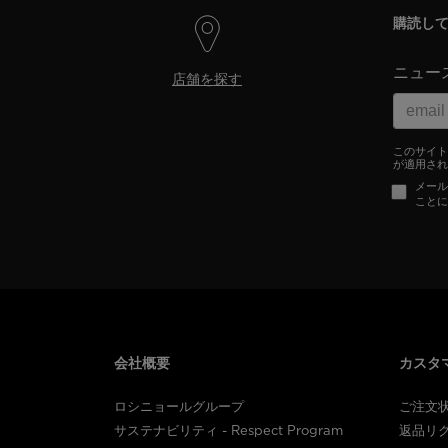
購読し
ニュー
店舗を探す
このサイトは
が適用され
メール
ことに
会社概要
カスタ
ロシニョールグループ
ご注文
サステナビリティ - Respect Program
返品リ