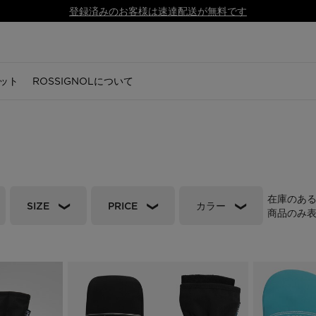
登録済みのお客様は速達配送が無料です
ット
ROSSIGNOLについて
キー
セサリー
ズ
シューズ
シューズ
ノルディックスキー
用品
シューズ
アクセサリー
アクセサリー
スノーボード
用品
ギア
ギア
ーブ
トレイルランニング
トレイルランニング
ノルディックスキー
スキー
ブーツ
グローブ
グローブ
ボード
アルペンスキー
スキー板
スキー板
リング
・キャップ
セサリー
ハイキング
ハイキング
ノルディックビンディング
ノルディックスキー
アプレスキー
ソックス
ソックス
スノーボードビンディング
ノルディック
ノルディ
ノルディ
ドレ
ドレ
グ
スニーカー
スニーカー
ノルディックスブーツ
スノーボード
アウトドアシューズ
帽子・キャップ
帽子・キャップ
スノーボードブーツ
スノーボード
スノーボ
スノーボ
在庫のあ
SIZE
PRICE
カラー
ツ
アプレスキー
アプレスキー
ストック
ヘルメットと保護具
スニーカー
バッグ・バックパック・ト
バッグ・バックパック・ト
ヘルメットと保護具
ヘルメット & ゴーグル
ヘルメッ
ヘルメッ
商品のみ
ラベルバッグ
ラベルバッグ
ブーツ
ブーツ
衣類
ゴーグル＆レンズ
ゴーグル＆スクリーン
アクセサリー
ゴーグル
ゴーグル
ロシ
ロシ
 GUIDE
CSR PROGRAM
NEWS
と保護具
アクセサリー
自転車
ウェア
 Running Guide
Respect Program
Trail running
レンズ
バッグ、バックパック、ト
バッグ、バックパック、ト
ラベルバッグ
ラベルバッグ
g
SKPR 2.0 shoes
Adventures
 Ski
Essential Ski
Freeride