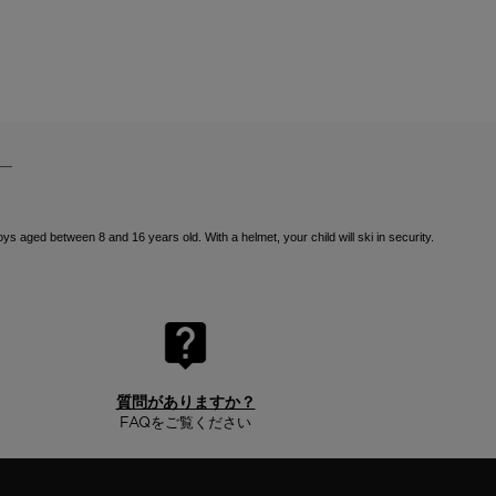
ys aged between 8 and 16 years old. With a helmet, your child will ski in security.
質問がありますか？
FAQをご覧ください