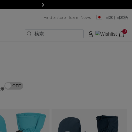
次
Find a store
Team
News
日本 | 日本語
0
×
×
×
×
×
×
×
ラストサイズ
ック
ック
ード
ード
る
OFF
トと保護具
トと保護具
表示
＆レンズ
＆レンズ
SERVICES
Pro-shop & Start-Gate
Boutiques
Outlet