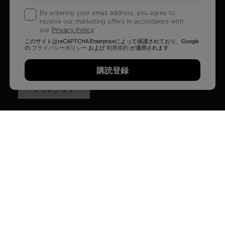
By entering your email address, you agree to
receive our marketing offers in accordance with
our
Privacy Policy
.
このサイトはreCAPTCHA Enterpriseによって保護されており、Googleの
プ
ライバシーポリシー
および
利用規約
が適用されます.
このサイトはreCAPTCHA Enterpriseによって保護されており、Google
の
プライバシーポリシー
および
利用規約
が適用されます.
メールアドレスを入力することにより、
プライバシーポ
リシーに従って
マーケティングオファーを受け取ることに同意します.
購読登録
サインアップ
会社概要
カスタマーサービス