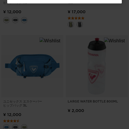
for
ヒップバッグ 3L
12L
日
¥ 12,000
¥ 17,000
本
.
We
recommend
visiting
the
website
version
for
United
States
.
ユニセックス エスケーパー
LARGE WATER BOTTLE 800ML
ヒップバッグ 3L
¥ 2,000
¥ 12,000