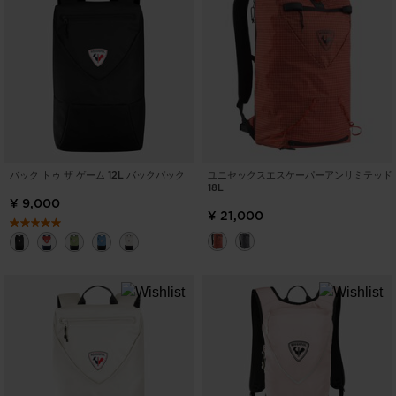
ク
表
リ
APPLY
示
ア
バック トゥ ザ ゲーム 12L バックパック
ユニセックスエスケーパーアンリミテッド
18L
¥ 9,000
¥ 21,000