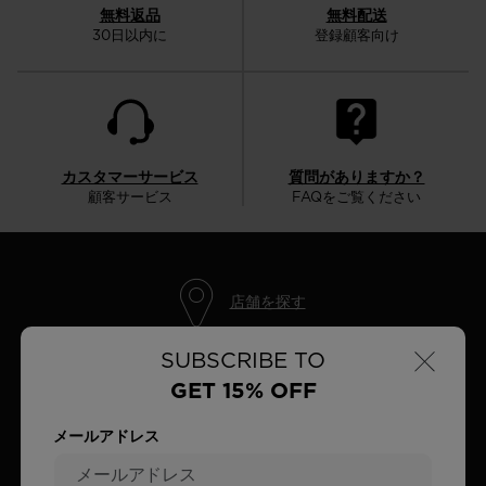
無料返品
無料配送
30日以内に
登録顧客向け
カスタマーサービス
質問がありますか？
顧客サービス
FAQをご覧ください
店舗を探す
×
SUBSCRIBE TO
GET 15% OFF
購読してつながりを保ちましょう
メールアドレス
ニュースレターに登録して、次回の購入が15％オフ
になります！