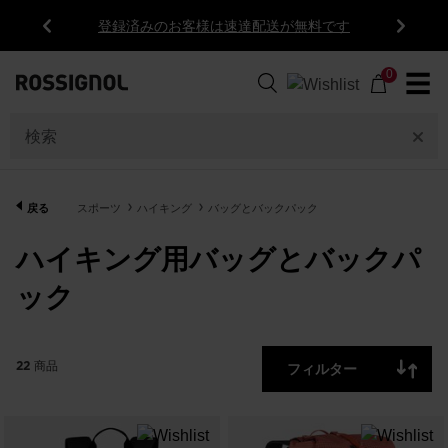
登録済みのお客様は速達配送が無料です
前
次
22
商
0
☰
品
GENDER
CATEGORY
戻る
スポーツ
ハイキング
バッグとバックパック
ハイキング用バッグとバックパ
PRICE
在
庫
ック
の
カラー
あ
る
22
商品
フィルター
商
OFF
品
の
み