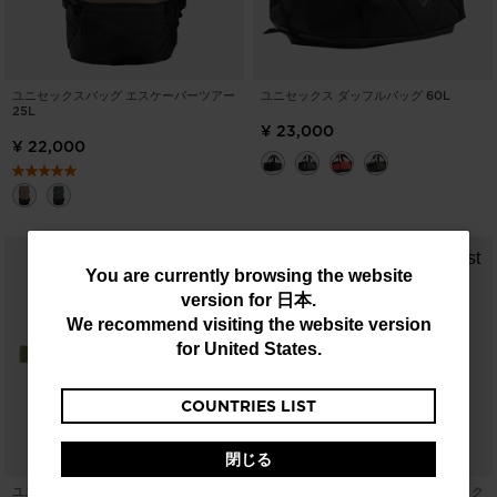
ユニセックスバッグ エスケーパーツアー
ユニセックス ダッフルバッグ 60L
25L
¥ 23,000
¥ 22,000
You
You are currently browsing the website
version for
日本
.
are
We recommend visiting the website version
currently
for
United States
.
browsing
COUNTRIES LIST
the
website
閉じる
version
ユニセックス エスケーパー
ユニセックスバッグ エスケーパーバイク