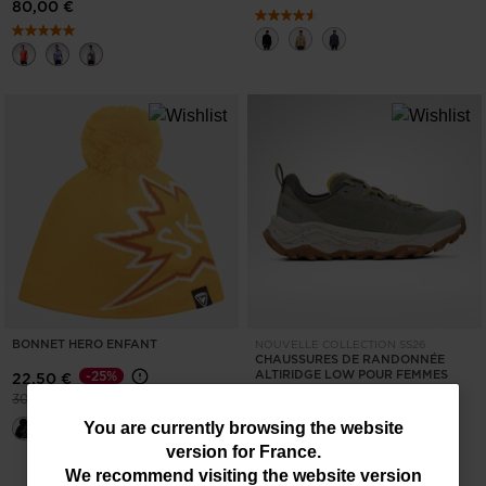
80,00 €
BONNET HERO ENFANT
NOUVELLE COLLECTION SS26
CHAUSSURES DE RANDONNÉE
ALTIRIDGE LOW POUR FEMMES
-25%
22,50 €
Prix réduit de
à
30,00 €
140,00 €
You
You are currently browsing the website
version for
France
.
are
We recommend visiting the website version