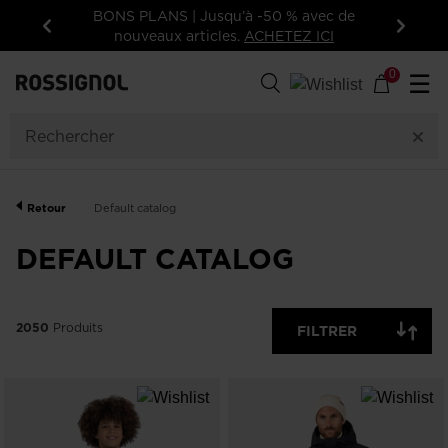
de
Inscrivez-vous à la newsletter: -15% sur
votre première commande!
Précédent
Suivan
2050
Produits
0
☰
GENRE
CATÉGORIE
Retour
Default catalog
TAILLE
DEFAULT CATALOG
PRIX
2050
Produits
FILTRER
COULEUR
AFFICHER
ARTICLES
OFF
DISPONIBLES