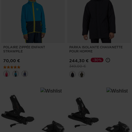
EFFACER
APPLIQUER
POLAIRE ZIPPÉE ENFANT
PARKA ISOLANTE CHAVANETTE
STRAWPILE
POUR HOMME
-30%
70,00 €
244,30 €
Prix réduit de
à
349,00 €