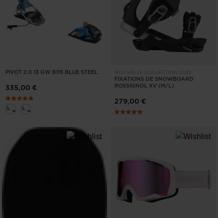
States
.
PIVOT 2.0 13 GW B115 BLUE STEEL
NOUVELLE COLLECTION 2025
FIXATIONS DE SNOWBOARD
ROSSIGNOL XV (M/L)
335,00 €
279,00 €