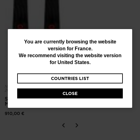
You
You are currently browsing the website
version for
France
.
are
We recommend visiting the website version
currently
for
United States
.
browsing
COUNTRIES LIST
the
NOUVELLE COLLECTION FW
website
26/27
CLOSE
version
Skis alpins HERO ELITE
MT TI C.A.M.
for
910,00 €
France
.
We
recommend