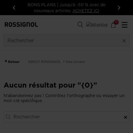
BONS PLANS | Jusqu’à -50 % avec de
nouveaux articles.
ACHETEZ ICI
Précédent
Suivan
0
☰
Retour
ABOUT ROSSIGNOL
Nos Univers
Aucun résultat pour "{0}"
N'abandonnez pas ! Contrôlez l'orthographe ou essayer un
mot-clé spécifique.