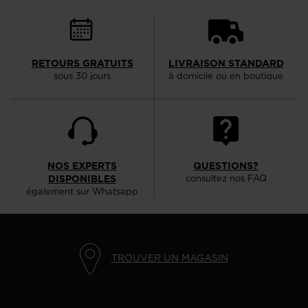
visiting
the
website
RETOURS GRATUITS
LIVRAISON STANDARD
version
sous 30 jours
à domicile ou en boutique
for
United
States
.
NOS EXPERTS
QUESTIONS?
DISPONIBLES
consultez nos FAQ
également sur Whatsapp
TROUVER UN MAGASIN