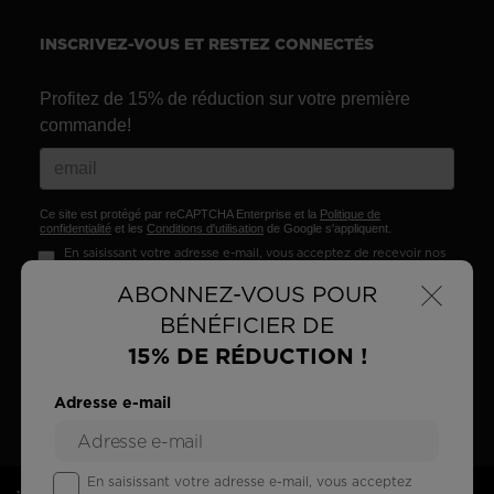
INSCRIVEZ-VOUS ET RESTEZ CONNECTÉS
Profitez de 15% de réduction sur votre première
commande!
Ce site est protégé par reCAPTCHA Enterprise et la
Politique de
confidentialité
et les
Conditions d'utilisation
de Google s'appliquent.
En saisissant votre adresse e-mail, vous acceptez de recevoir nos
offres marketing conformément à nos
Données Personnelles
.
×
ABONNEZ-VOUS POUR
S'INSCRIRE
BÉNÉFICIER DE
15% DE RÉDUCTION !
Adresse e-mail
En saisissant votre adresse e-mail, vous acceptez