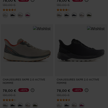
78,00 €
78,00 €
Prix réduit de
à
Prix réduit de
à
130,00 €
130,00 €
CHAUSSURES SKPR 2.0 ACTIVE
CHAUSSURES SKPR 2.0 ACTIVE
HOMME
FEMME
-40%
-40%
78,00 €
78,00 €
Prix réduit de
à
Prix réduit de
à
130,00 €
130,00 €