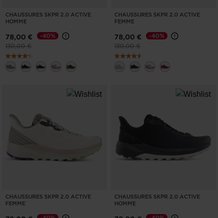
for
CHAUSSURES SKPR 2.0 ACTIVE
CHAUSSURES SKPR 2.0 ACTIVE
United
HOMME
FEMME
States
.
-40%
-40%
78,00 €
78,00 €
Prix réduit de
à
Prix réduit de
à
130,00 €
130,00 €
CHAUSSURES SKPR 2.0 ACTIVE
CHAUSSURES SKPR 2.0 ACTIVE
FEMME
HOMME
-40%
-40%