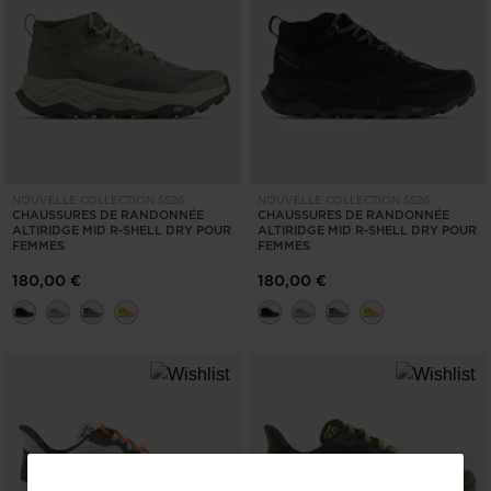
NOUVELLE COLLECTION SS26
NOUVELLE COLLECTION SS26
CHAUSSURES DE RANDONNÉE
CHAUSSURES DE RANDONNÉE
ALTIRIDGE MID R-SHELL DRY POUR
ALTIRIDGE MID R-SHELL DRY POUR
FEMMES
FEMMES
180,00 €
180,00 €