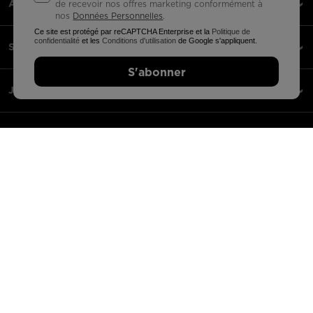
À PROPOS DE NOUS
de recevoir nos offres marketing conformément à
nos
Données Personnelles
.
Ce site est protégé par reCAPTCHA Enterprise et la
Politique de
confidentialité
et les
Conditions d'utilisation
de Google s'appliquent.
SERVICE CLIENTS
S'abonner
JURIDIQUE
PAIEMENTS ACCEPTÉS
APPLI
PARTENAIRES
France | français
©2026 Groupe Rossignol