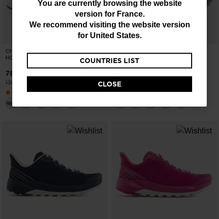
You
You are currently browsing the website
version for
France
.
are
We recommend visiting the website version
currently
for
United States
.
browsing
CHAUSSURES SKPR 2.0 ACTIVE
CHAUSSURES SKPR 2.0 ACTIVE
HOMME
HOMME
COUNTRIES LIST
the
-40%
-40%
78,00 €
78,00 €
website
Prix réduit de
à
Prix réduit de
à
130,00 €
130,00 €
CLOSE
version
for
France
.
We
recommend
visiting
the
website
version