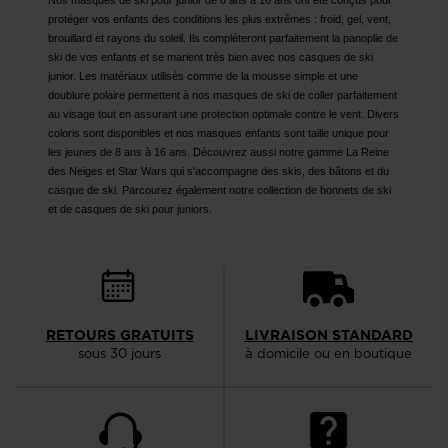
version
Nos masques de ski pour junior de 8 ans à 16 ans ont été conçus pour
protéger vos enfants des conditions les plus extrêmes : froid, gel, vent,
for
brouillard et rayons du soleil. Ils compléteront parfaitement la panoplie de
ski de vos enfants et se marient très bien avec nos casques de ski
United
junior. Les matériaux utilisés comme de la mousse simple et une
States
.
doublure polaire permettent à nos masques de ski de coller parfaitement
au visage tout en assurant une protection optimale contre le vent. Divers
coloris sont disponibles et nos masques enfants sont taille unique pour
les jeunes de 8 ans à 16 ans. Découvrez aussi notre gamme La Reine
des Neiges et Star Wars qui s'accompagne des skis, des bâtons et du
casque de ski. Parcourez également notre collection de bonnets de ski
et de casques de ski pour juniors.
RETOURS GRATUITS
LIVRAISON STANDARD
sous 30 jours
à domicile ou en boutique