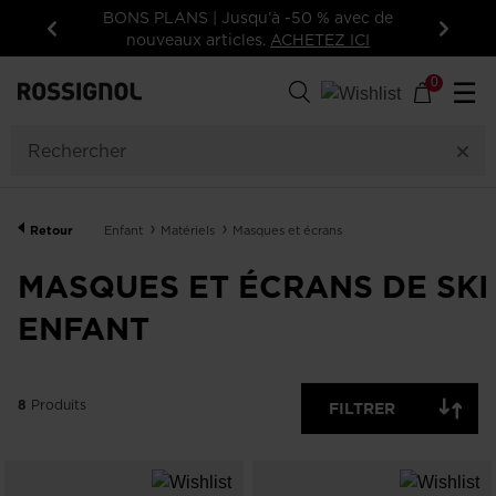
BONS PLANS | Jusqu’à -50 % avec de
Inscrivez
nouveaux articles.
ACHETEZ ICI
vo
Précédent
Suivan
8
Produits
0
☰
CATÉGORIE
PRIX
Retour
Enfant
Matériels
Masques et écrans
AFFICHER
ARTICLES
OFF
MASQUES ET ÉCRANS DE SKI
DISPONIBLES
ENFANT
EFFACER
APPLIQUER
8
Produits
FILTRER