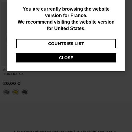
You
You are currently browsing the website
version for
France
.
are
We recommend visiting the website version
currently
for
United States
.
browsing
COUNTRIES LIST
the
website
CLOSE
version
ÉCRAN DE MASQUE ENFANT
for
TORIQUE S2
France
.
20,00 €
We
recommend
visiting
the
website