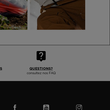
Outlet
Trouvez un magasin
Application On Piste
S
QUESTIONS?
consultez nos FAQ