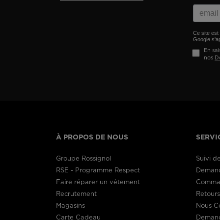
Ce site es
Google s'ap
En sai
nos
D
À PROPOS DE NOUS
SERVI
Groupe Rossignol
Suivi 
RSE - Programme Respect
Demand
Faire réparer un vêtement
Comman
Recrutement
Retour
Magasins
Nous C
Carte Cadeau
Demand