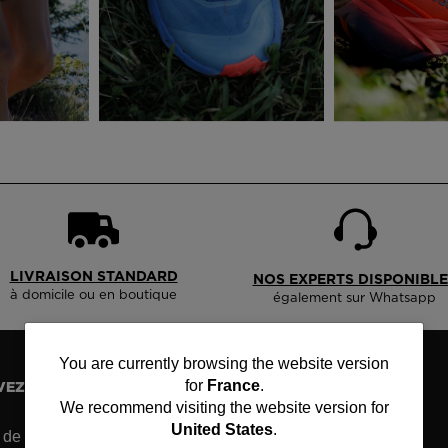
accessoires
rs Nordique
Traçabilité des produits
Racing
Sacs, sacs à dos et sacs
de voyage
rs ski de
Skis avec défaut
Vélos
onnée
d'aspect
On Piste
board
Produits upcyclés
ls d'entretien
100 000 arbres d’ici
2030
LIVRAISON STANDARD
NOS EXPERTS DISPONIBLE
à domicile ou en boutique
également sur Whatsapp
You
You are currently browsing the website version
for
France
.
VEZ-VOUS ET RESTEZ CONNECTÉS
are
We recommend visiting the website version for
United States
.
z de 15% de réduction sur votre première commande!
currently