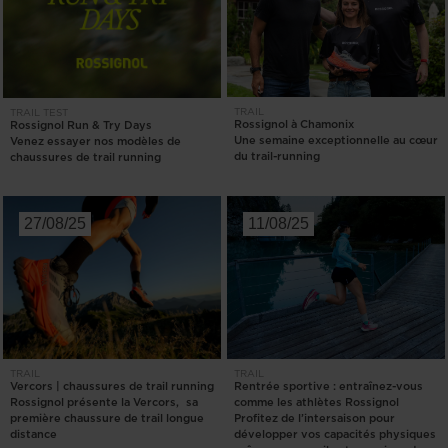
TRAIL
TRAIL
TEST
Rossignol à Chamonix
Rossignol Run & Try Days
Une semaine exceptionnelle au cœur
Venez essayer nos modèles de
du trail-running
chaussures de trail running
27/08/25
11/08/25
TRAIL
TRAIL
Vercors | chaussures de trail running
Rentrée sportive : entraînez-vous
Rossignol présente la Vercors, sa
comme les athlètes Rossignol
première chaussure de trail longue
Profitez de l’intersaison pour
distance
développer vos capacités physiques