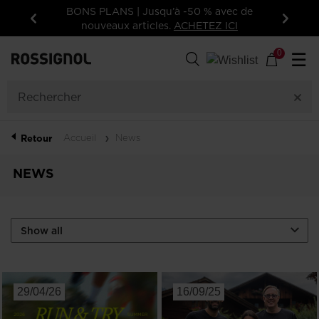
BONS PLANS | Jusqu’à -50 % avec de
nouveaux articles.
ACHETEZ ICI
Précédent
Suivan
0
☰
Accueil
News
Retour
NEWS
29/04/26
16/09/25