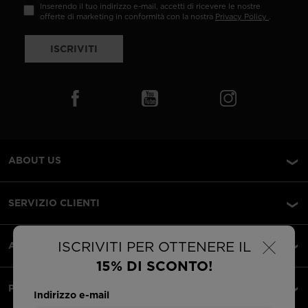
Inserendo il tuo indirizzo e-mail, accetti di ricevere le nostre
offerte di marketing in conformità con la nostra
Privacy Policy
.
ISCRIVITI
ABOUT US
SERVIZIO CLIENTI
×
ISCRIVITI PER OTTENERE IL
AREA LEGALE
15% DI SCONTO!
PAGAMENTI ACCETTATI
Indirizzo e-mail