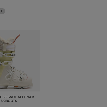
Boutiques
Outlet
FF
Trova un negozio
App On Piste
OSSIGNOL ALLTRACK
 SKIBOOTS