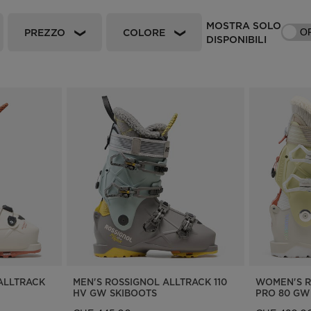
accessori
rso nordico
Tracciabilità dei prodotti
Racing
MOSTRA SOLO
Zaini e valigie
PREZZO
COLORE
O
DISPONIBILI
rso sci alpinismo
Sci con difetto estetico
Bici
board
Upcycled products
On Piste
li di
100.000 alberi entro il
enzione
2030
ALLTRACK
MEN'S ROSSIGNOL ALLTRACK 110
WOMEN'S R
HV GW SKIBOOTS
PRO 80 GW