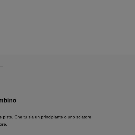
ambino
lle piste. Che tu sia un principiante o uno sciatore
iore.