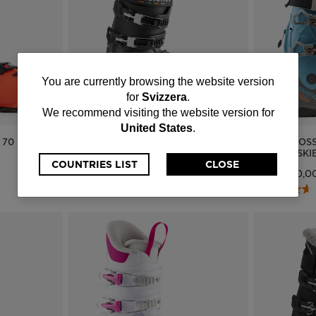
You
You are currently browsing the website version
for
Svizzera
.
are
We recommend visiting the website version for
United States
.
currently
 70
MEN'S ON PISTE SKI BOOTS HI-
MEN'S ROSS
SPEED 80 HV
HV GW SKI
browsing
COUNTRIES LIST
CLOSE
CHF 335,00
CHF 570,0
the
website
version
for
Svizzera
.