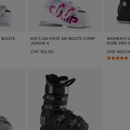
We
recommend
visiting
the
I BOOTS
KID'S ON PISTE SKI BOOTS COMP
WOMEN'S O
JUNIOR 4
PURE PRO 
website
CHF 165,00
CHF 400,0
version
for
United
States
.