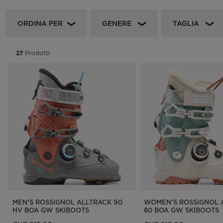
Rossignol x AC Milan
Scarpe
Scarpe
Attacchi LOOK
Unive
ORDINA PER
GENERE
TAGLIA
The Super project
Freeride
Unive
Disegnato da JC de
HERO - Racing
Snow
Castelbajac
27
Prodotti
Sci nordico
Consig
Sender Free 110 Limited
manut
Edition
Snowboard
Attacchi Look Signature
Sci alpinismo
MEN'S ROSSIGNOL ALLTRACK 90
WOMEN'S ROSSIGNOL 
HV BOA GW SKIBOOTS
80 BOA GW SKIBOOTS