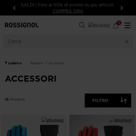
ù articoli.
15% di sconto sul tuo primo ordine: iscriviti
alla newsletter!
Indietro
Avanti
16
Prodotti
0
☰
GENERE
CATEGORIA
Indietro
Bambini
Accessori
TAGLIA
ACCESSORI
PREZZO
16
Prodotti
FILTRO
COLORE
MOSTRA
SOLO
OFF
DISPONIBILI