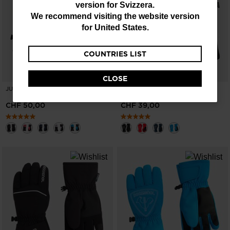
version for
Svizzera
.
are
We recommend visiting the website version
currently
for
United States
.
browsing
COUNTRIES LIST
the
website
CLOSE
version
JUNIORS' TECH IMP'R SKI GLOVES
JUNIORS' ROOSTER GLOVES
for
CHF 50,00
CHF 39,00
Svizzera
.
We
recommend
visiting
the
website
version
for