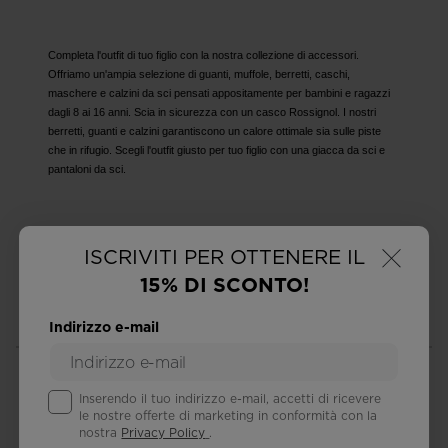
Completa l'outfit di tuo figlio con la nostra collezione di accessori.
Offriamo un'ampia selezione di guanti, muffole, berretti, caschi,
maschere e calzini da sci pensati appositamente per bambini e ragazzi
dagli 8 ai 16 anni. Scia in sicurezza con un casco Rossignol. I nostri
berretti, guanti e calzini garantiscono un calore ottimale sia sulle piste
che in rifugio. Scegli l'outfit giusto per tuo figlio con una giacca da sci e
pantaloni da sci.
×
ISCRIVITI PER OTTENERE IL
15% DI SCONTO!
RESI GRATUITI
SPEDIZIONE STANDARD
entro 30 giorni
a domicilio o in negozio
Indirizzo e-mail
Inserendo il tuo indirizzo e-mail, accetti di ricevere
le nostre offerte di marketing in conformità con la
nostra
Privacy Policy
.
SERVIZIO CLIENTI
DOMANDE?