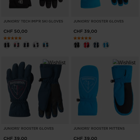
United
States
.
JUNIORS' TECH IMP'R SKI GLOVES
JUNIORS' ROOSTER GLOVES
CHF 50,00
CHF 39,00
JUNIORS' ROOSTER GLOVES
JUNIORS' ROOSTER MITTENS
CHF 39,00
CHF 39,00