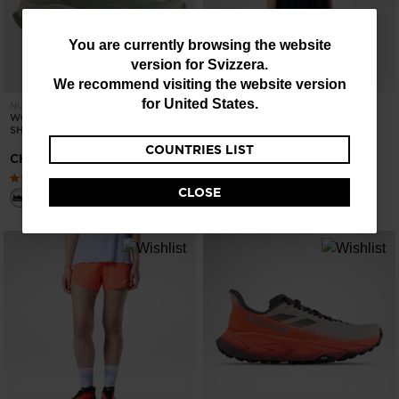
You
You are currently browsing the website
version for
Svizzera
.
are
We recommend visiting the website version
currently
for
United States
.
NUOVA COLLEZIONE SS26
NUOVA COLLEZIONE SS26
WOMEN'S ALTIRIDGE LOW HIKING
WOMEN'S GRAPHIC ACTIVE TEE
browsing
SHOES
CHF 55,00
COUNTRIES LIST
the
CHF 155,00
website
CLOSE
version
for
Svizzera
.
We
recommend
visiting
the
website