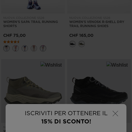
NUOVA COLLEZIONE SS26
NUOVA COLLEZIONE SS26
WOMEN'S SAPA TRAIL RUNNING
WOMEN'S VENOSK R-SHELL DRY
SHORTS
TRAIL RUNNING SHOES
CHF 75,00
CHF 165,00
×
ISCRIVITI PER OTTENERE IL
15% DI SCONTO!
NUOVA COLLEZIONE SS26
NUOVA COLLEZIONE SS26
WOMEN'S ALTIRIDGE MID R-SHELL
WOMEN'S ALTIRIDGE MID R-SHELL