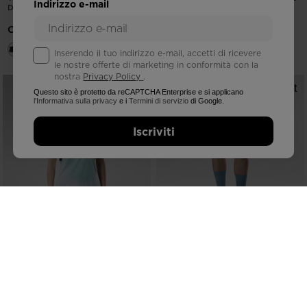
Indirizzo e-mail
DRY HIKING SHOES
DRY HIKING SHOES
CHF 200,00
CHF 200,00
Inserendo il tuo indirizzo e-mail, accetti di ricevere
le nostre offerte di marketing in conformità con la
nostra
Privacy Policy
.
Questo sito è protetto da reCAPTCHA Enterprise e si applicano
l'Informativa sulla privacy
e i
Termini di servizio
di Google.
Iscriviti
NUOVA COLLEZIONE SS26
NUOVA COLLEZIONE SS26
WOMEN'S SAPA ULTRA TANK
WOMEN'S SAPA TIGHT SHORTS
CHF 75,00
CHF 65,00