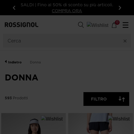
rticoli.
15% di sconto sul tuo primo ordine: iscriviti
alla newsletter!
Indietro
Avanti
593
Prodotti
0
☰
GENERE
CATEGORIA
Indietro
Donna
TAGLIA
DONNA
PREZZO
593
Prodotti
FILTRO
COLORE
LIVELLO DI SCI
MOSTRA