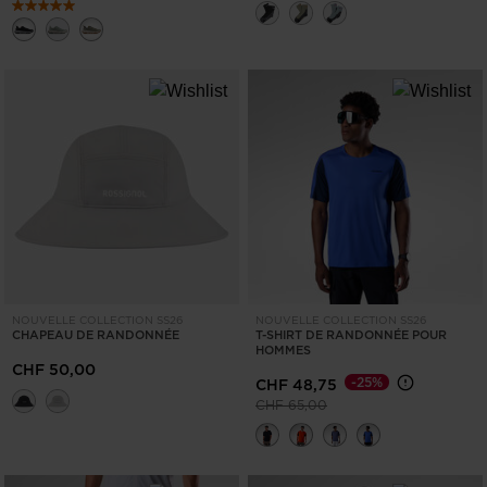
NOUVELLE COLLECTION SS26
NOUVELLE COLLECTION SS26
CHAPEAU DE RANDONNÉE
T-SHIRT DE RANDONNÉE POUR
HOMMES
CHF 50,00
-25%
CHF 48,75
Prix réduit de
à
CHF 65,00