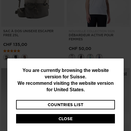
SAC À DOS UNISEXE ESCAPER
NOUVELLE COLLECTION SS26
FREE 25L
DÉBARDEUR ACTIVE POUR
FEMMES
CHF 135,00
CHF 50,00
You
You are currently browsing the website
version for
Suisse
.
are
We recommend visiting the website version
currently
for
United States
.
browsing
COUNTRIES LIST
the
website
CLOSE
version