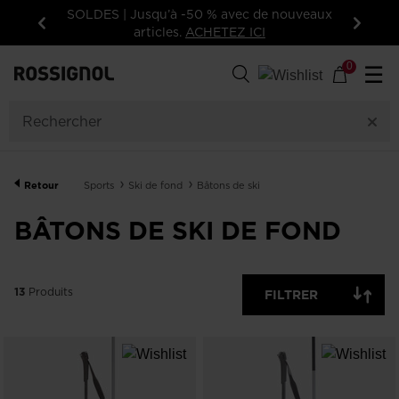
ES | Jusqu’à -50 % avec de nouveaux
Inscrivez-vous à l
articles.
ACHETEZ ICI
votre prem
Précédent
Suivan
13
Produits
0
☰
TAILLE
PRIX
Retour
Sports
Ski de fond
Bâtons de ski
AFFICHER
ARTICLES
OFF
BÂTONS DE SKI DE FOND
DISPONIBLES
EFFACER
APPLIQUER
13
Produits
FILTRER