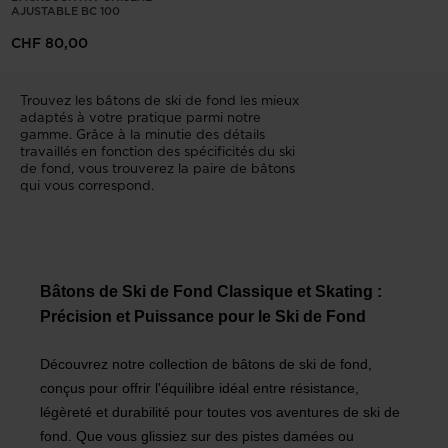
AJUSTABLE BC 100
the
CHF 80,00
website
version
Trouvez les bâtons de ski de fond les mieux
for
adaptés à votre pratique parmi notre
gamme. Grâce à la minutie des détails
United
travaillés en fonction des spécificités du ski
de fond, vous trouverez la paire de bâtons
States
.
qui vous correspond.
Bâtons de Ski de Fond Classique et Skating :
Précision et Puissance pour le Ski de Fond
Découvrez notre collection de bâtons de ski de fond,
conçus pour offrir l'équilibre idéal entre résistance,
légèreté et durabilité pour toutes vos aventures de ski de
fond. Que vous glissiez sur des pistes damées ou