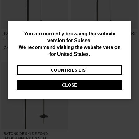
You
You are currently browsing the website
BÂTONS DE SKI DE FOND JUNIOR
BÂTONS DE SKI DE FOND TOURING
FT-501
UNISEXE FT-500
version for
Suisse
.
are
We recommend visiting the website version
CHF 30,00
CHF 30,00
currently
for
United States
.
browsing
COUNTRIES LIST
the
website
CLOSE
version
for
Suisse
.
We
recommend
BÂTONS DE SKI DE FOND
visiting
BACKCOUNTRY UNISEXE