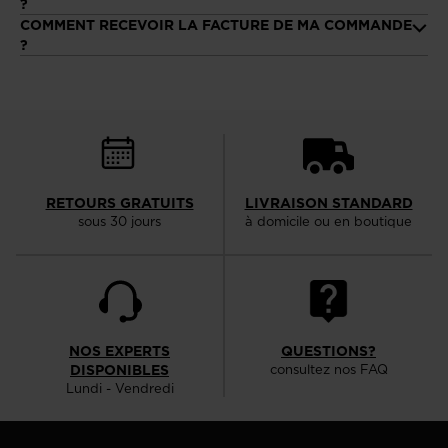
?
We
COMMENT RECEVOIR LA FACTURE DE MA COMMANDE
?
recommend
visiting
the
website
version
for
RETOURS GRATUITS
LIVRAISON STANDARD
sous 30 jours
à domicile ou en boutique
United
States
.
NOS EXPERTS
QUESTIONS?
DISPONIBLES
consultez nos FAQ
Lundi - Vendredi