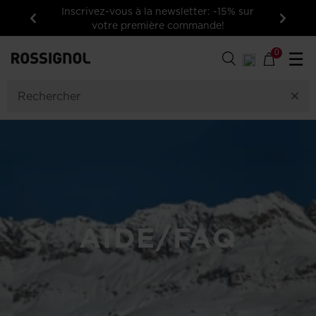
Inscrivez-vous à la newsletter: -15% sur
votre première commande!
Précédent
Suivan
0
☰
AIDE/FAQ