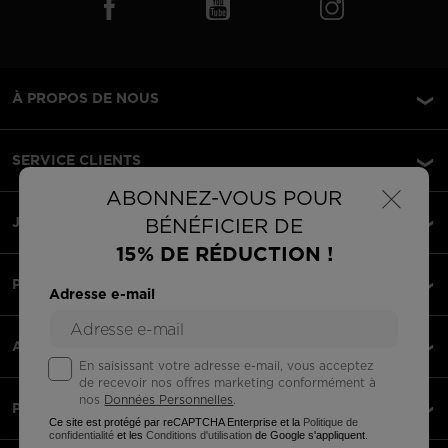
À PROPOS DE NOUS
SERVICE CLIENTS
×
ABONNEZ-VOUS POUR
JURIDIQUE
BÉNÉFICIER DE
15% DE RÉDUCTION !
PAIEMENTS ACCEPTÉS
Adresse e-mail
APPLI
En saisissant votre adresse e-mail, vous acceptez
de recevoir nos offres marketing conformément à
nos
Données Personnelles
.
PARTENAIRES
Ce site est protégé par reCAPTCHA Enterprise et la
Politique de
confidentialité
et les
Conditions d'utilisation
de Google s'appliquent.