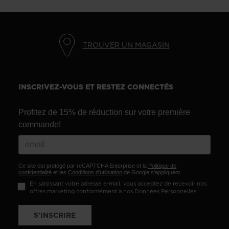
United
States
.
TROUVER UN MAGASIN
INSCRIVEZ-VOUS ET RESTEZ CONNECTÉS
Profitez de 15% de réduction sur votre première
commande!
Ce site est protégé par reCAPTCHA Enterprise et la
Politique de
confidentialité
et les
Conditions d'utilisation
de Google s'appliquent.
En saisissant votre adresse e-mail, vous acceptez de recevoir nos
offres marketing conformément à nos
Données Personnelles
.
S'INSCRIRE