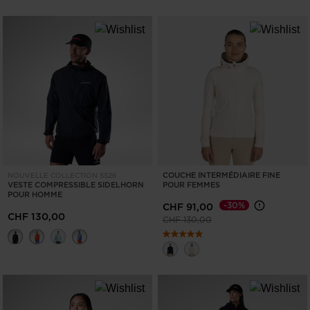
COUCHE INTERMÉDIAIRE FINE
NOUVELLE COLLECTION SS26
VESTE COMPRESSIBLE SIDELHORN
POUR FEMMES
POUR HOMME
-30%
CHF 91,00
CHF 130,00
Prix réduit de
à
CHF 130,00