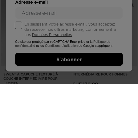
Adresse e-mail
En saisissant votre adresse e-mail, vous acceptez
de recevoir nos offres marketing conformément à
nos
Données Personnelles
.
Ce site est protégé par reCAPTCHA Enterprise et la
Politique de
confidentialité
et les
Conditions d'utilisation
de Google s'appliquent.
S'abonner
VESTE À CAPUCHE ZIPPÉE COUCHE
NOUVELLE COLLECTION SS26
SWEAT À CAPUCHE TEXTURÉ À
INTERMÉDIAIRE POUR HOMMES
COUCHE INTERMÉDIAIRE POUR
FEMMES
CHF 130,00
CHF 155,00