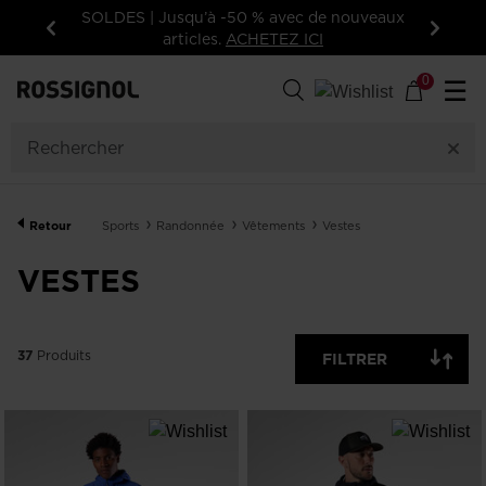
eaux
Inscrivez-vous à la newsletter: -15% sur
votre première commande!
Précédent
Suivan
37
Produits
0
☰
GENRE
CATÉGORIE
Retour
Sports
Randonnée
Vêtements
Vestes
TAILLE
VESTES
PRIX
37
Produits
FILTRER
COULEUR
AFFICHER
ARTICLES
OFF
DISPONIBLES