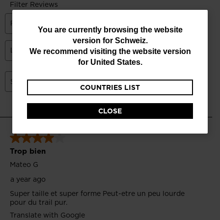
You
You are currently browsing the website
version for
Schweiz
.
are
We recommend visiting the website version
currently
for
United States
.
browsing
COUNTRIES LIST
the
website
CLOSE
version
for
Schweiz
.
We
recommend
visiting
the