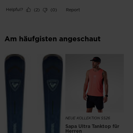
website
version
for
United
States
.
Am häufgisten angeschaut
NEU
Ve
Sc
CH
NEUE KOLLEKTION SS26
Sapa Ultra Tanktop für
Herren