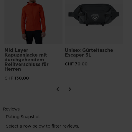
CH
Prei
CHF
Mid Layer
Unisex Gürteltasche
Kapuzenjacke mit
Escaper 3L
durchgehendem
Reißverschluss für
CHF 70,00
Herren
CHF 130,00