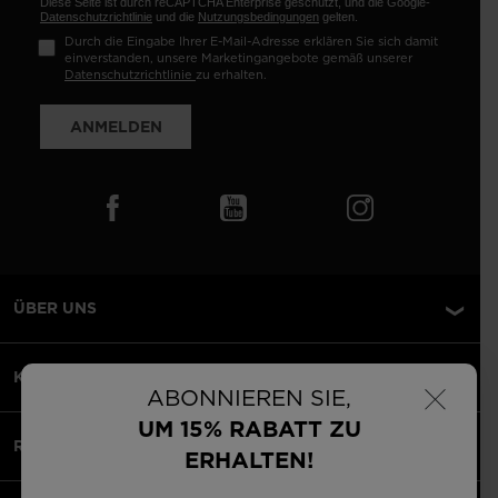
Diese Seite ist durch reCAPTCHA Enterprise geschützt, und die Google-
Datenschutzrichtlinie
und die
Nutzungsbedingungen
gelten.
Durch die Eingabe Ihrer E-Mail-Adresse erklären Sie sich damit
einverstanden, unsere Marketingangebote gemäß unserer
Datenschutzrichtlinie
zu erhalten.
ANMELDEN
ÜBER UNS
×
KUNDENSERVICE
ABONNIEREN SIE,
UM 15% RABATT ZU
RECHTLICHES
ERHALTEN!