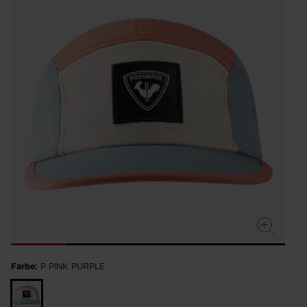
average
rating
value.
Read
a
Review.
Same
page
link.
Farbe:
P PINK PURPLE