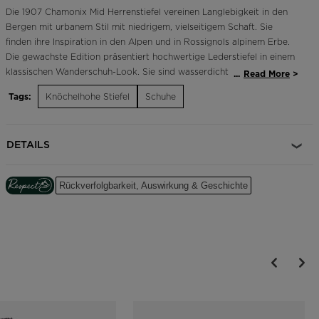
Die 1907 Chamonix Mid Herrenstiefel vereinen Langlebigkeit in den
Bergen mit urbanem Stil mit niedrigem, vielseitigem Schaft. Sie
finden ihre Inspiration in den Alpen und in Rossignols alpinem Erbe.
Die gewachste Edition präsentiert hochwertige Lederstiefel in einem
klassischen Wanderschuh-Look. Sie sind wasserdicht und isoliert für
...
Read More
warme, trockene Füße bei nasskalter Witterung. Die robuste
Tags:
Knöchelhohe Stiefel
Schuhe
Gummisohle sorgt auf eisigen Straßen und schneebedeckten
Bürgersteigen für rutschfesten Halt. Das legendäre Rooster-Logo
steht für Rossignols französisches Erbe.
DETAILS
Wasserdichtes, atmungsaktives Design
Die HDry®-Membran wird über die Innenseite des Schuhs thermisch
Rückverfolgbarkeit, Auswirkung & Geschichte
verklebt und bildet so eine wasserdichte und atmungsaktive
Barriere, die die Füße trocken hält
Verbesserter Fußkomfort
Sensor3-Einsätze reduzieren Druckpunkte für einen bequemen Sitz
und eine verbesserte Durchblutung der Füße
Leichte Wärme
WinTherm® Active Wärmeisolierung hält die Füße mit reflektierender