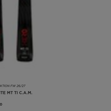
KTION FW 26/27
TE MT TI C.A.M.
00