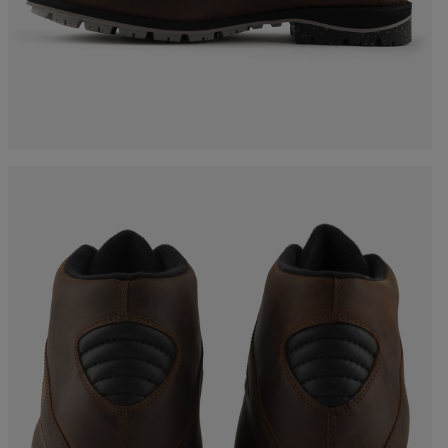
Bekleidung und
Accessoires
auf
Produkt-
Racing
Rückverfolgbarkeit
Taschen und Rucksäcke
nski
Bikes
Ski mit optischen
Mängeln
board
On Piste
Upcycling-Produkte
etipps
100 000 Bäume bis
2030