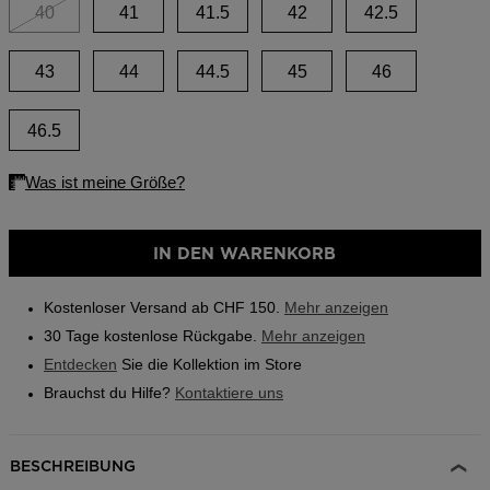
Boutiques
link.
40
41
41.5
42
42.5
Outlet
43
44
44.5
45
46
Finden Sie ein Store
On Piste app
46.5
IN DEN WARENKORB
Kostenloser Versand ab CHF 150.
Mehr anzeigen
30 Tage kostenlose Rückgabe.
Mehr anzeigen
Entdecken
Sie die Kollektion im Store
Brauchst du Hilfe?
Kontaktiere uns
BESCHREIBUNG