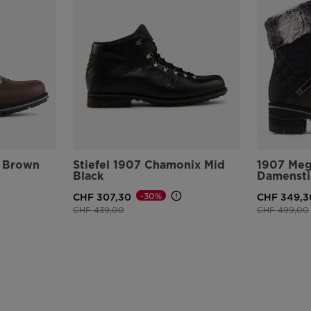
0 Brown
Stiefel 1907 Chamonix Mid
1907 Meg
Black
Damensti
-30%
CHF 307,30
CHF 349,3
Preis reduziert von
auf
Preis reduzie
CHF 439,00
CHF 499,00