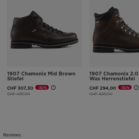
1907 Chamonix Mid Brown
1907 Chamonix 2.
Stiefel
Wax Herrenstiefel
-30%
-30%
CHF 307,30
CHF 294,00
Preis reduziert von
auf
Preis reduziert von
auf
CHF 439,00
CHF 420,00