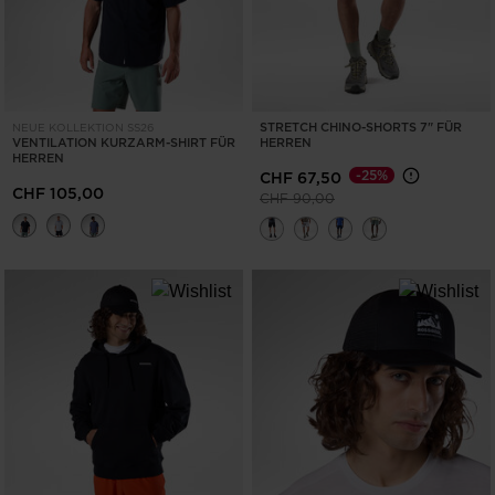
STRETCH CHINO-SHORTS 7" FÜR
NEUE KOLLEKTION SS26
VENTILATION KURZARM-SHIRT FÜR
HERREN
HERREN
-25%
CHF 67,50
CHF 105,00
Preis reduziert von
auf
CHF 90,00