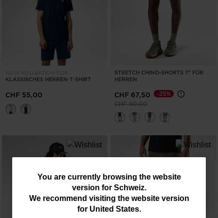
STRETCH CHINO-SHORTS 7" FÜR
NEUE KOLLEKTION SS26
KLASSISCHES HERREN‑T‑SHIRT
HERREN
-25%
CHF 55,00
CHF 67,50
Preis reduziert von
auf
CHF 90,00
You
You are currently browsing the website
version for
Schweiz
.
are
We recommend visiting the website version
currently
for
United States
.