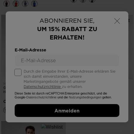
×
ABONNIEREN SIE,
UM 15% RABATT ZU
ERHALTEN!
E-Mail-Adresse
Durch die Eingabe Ihrer E-Mail-Adresse erklären Sie
sich damit einverstanden, unsere
Marketingangebote gemäß unserer
NEUE KOLLEKTION SS26
NEUE KOLLEKTION SS26
Datenschutzrichtlinie
zu erhalten.
GRAFIC ACTIVE T-SHIRT FÜR
PULL-ON-HOSE FÜR HERREN
HERREN
Diese Seite ist durch reCAPTCHA Enterprise geschützt, und die
CHF 110,00
Google-
Datenschutzrichtlinie
und die
Nutzungsbedingungen
gelten.
CHF 55,00
Anmelden