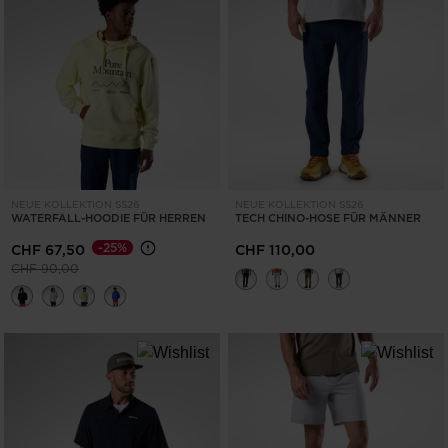
NEUE KOLLEKTION SS26
NEUE KOLLEKTION SS26
WATERFALL-HOODIE FÜR HERREN
TECH CHINO-HOSE FÜR MÄNNER
-25%
CHF 67,50
CHF 110,00
Preis reduziert von
auf
CHF 90,00