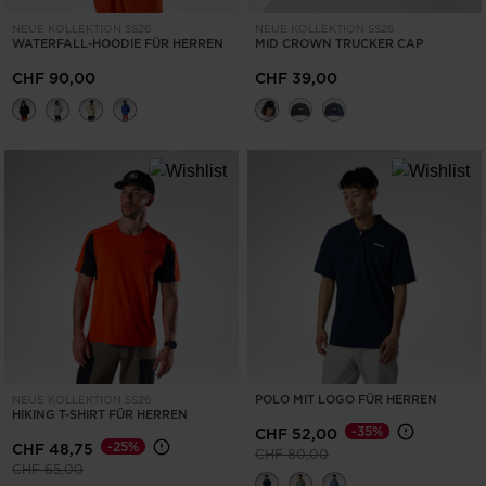
NEUE KOLLEKTION SS26
NEUE KOLLEKTION SS26
WATERFALL-HOODIE FÜR HERREN
MID CROWN TRUCKER CAP
CHF 90,00
CHF 39,00
POLO MIT LOGO FÜR HERREN
NEUE KOLLEKTION SS26
HIKING T-SHIRT FÜR HERREN
-35%
CHF 52,00
-25%
CHF 48,75
Preis reduziert von
auf
CHF 80,00
Preis reduziert von
auf
CHF 65,00