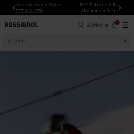
15 % Rabatt auf Ihre erste Bestellung:
Abonnieren Sie unseren Newsletter!
Zurück
Weiter
0
☰