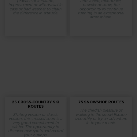
practice of initiation,
and varied, monotrace,
States
.
improvement or withdrawal in
powder or snow, the
case of bad weather to chain
opportunity to continue
the difference in altitude.
running in an exceptional
atmosphere.
25 CROSS-COUNTRY SKI
75 SNOWSHOE ROUTES
ROUTES
The childish pleasure of
Skating version or classic
walking in the snow! Escape
version, this crossed sport is a
smoothly or try an adventure
very good complement in
in trapper mode.
winter. The opportunity to
discover new spots and record
your outings.