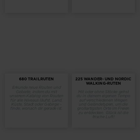
680 TRAILRUTEN
225 WANDER- UND NORDIC
WALKING-RUTEN
Erkunde neue Routen und
Gebiete, indem du mit
Mit oder ohne Stöcke gehst
unserem Katalog von Routen
du in deinem eigenen Tempo
für alle Niveaus läufst. Land,
auf verschiedenen Wegen
Küste, Stadt oder Gebirge -
und Geländetypen, um die
finde, wonach dir gerade ist.
großartigsten Orte im Freien
zu entdecken. Glück ist die
frische Luft!