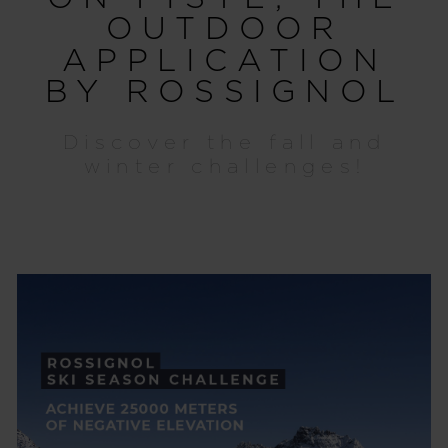
OUTDOOR
APPLICATION
BY ROSSIGNOL
Discover the fall and
winter challenges!