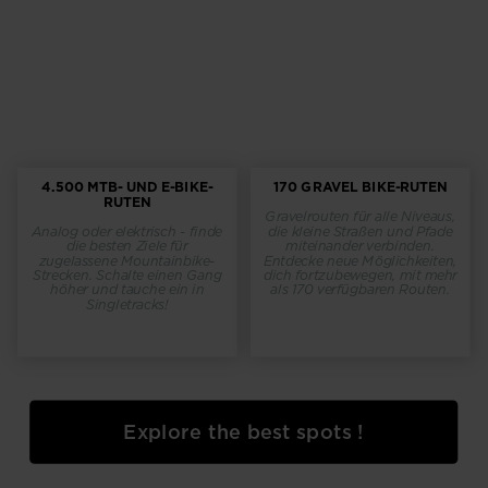
4.500 MTB- UND E-BIKE-
170 GRAVEL BIKE-RUTEN
RUTEN
Gravelrouten für alle Niveaus,
Analog oder elektrisch - finde
die kleine Straßen und Pfade
die besten Ziele für
miteinander verbinden.
zugelassene Mountainbike-
Entdecke neue Möglichkeiten,
Strecken. Schalte einen Gang
dich fortzubewegen, mit mehr
höher und tauche ein in
als 170 verfügbaren Routen.
Singletracks!
Explore the best spots !