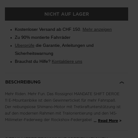
NICHT AUF LAGER
Kostenloser Versand ab CHF 150.
Mehr anzeigen
Zu 90% montierte Fahrräder
Uberprüfe
die Garantie, Anleitungen und
Sicherheitswarnung
Brauchst du Hilfe?
Kontaktiere uns
BESCHREIBUNG
Mehr Riden. Mehr Fun. Das Rossignol MANDATE SHIFT DEROE
11 E-Mountainbike ist dein Gewinnerticket für mehr Fahrspaß.
Der reibungslose Shimano-Motor mit Tretkraftunterstützung ist
auf den modernen Rahmen mit Trailorientierung und den 145-
Millimeter-Federweg der Rockshox-Federgabel vorn und
...
Read More
hinten abgestimmt. Für ein verspieltes, zuverlässiges
Fahrgefühl und um jeden Trail nach oben und unten zu