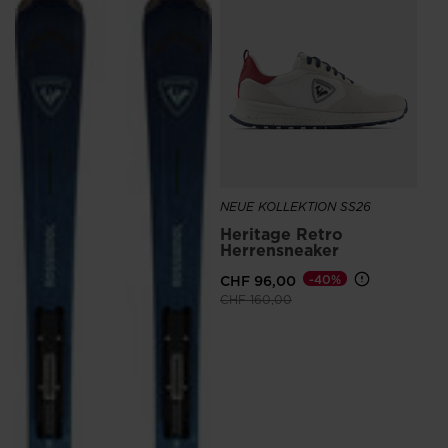
NEU
He
Bl
CH
NEUE KOLLEKTION SS26
Heritage Retro
Herrensneaker
CHF 96,00
-40%
Preis reduziert von
auf
CHF 160,00