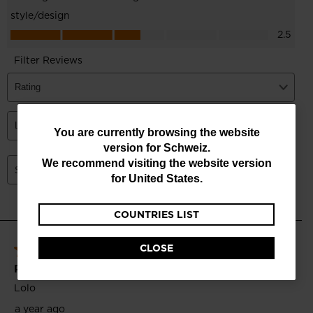
You
You are currently browsing the website
version for
Schweiz
.
are
We recommend visiting the website version
currently
for
United States
.
browsing
COUNTRIES LIST
the
website
CLOSE
version
for
Schweiz
.