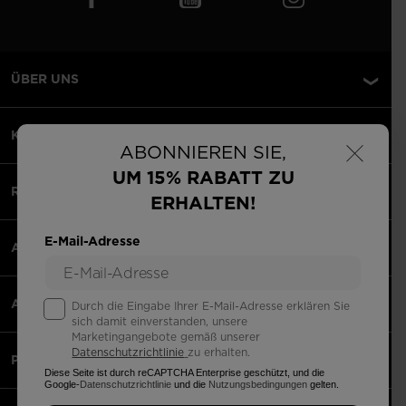
ÜBER UNS
×
KUNDENSERVICE
ABONNIEREN SIE,
UM 15% RABATT ZU
RECHTLICHES
ERHALTEN!
E-Mail-Adresse
AKZEPTIERTE ZAHLUNGEN
APPS
Durch die Eingabe Ihrer E-Mail-Adresse erklären Sie
sich damit einverstanden, unsere
Marketingangebote gemäß unserer
Datenschutzrichtlinie
zu erhalten.
PARTNERS
Diese Seite ist durch reCAPTCHA Enterprise geschützt, und die
Google-
Datenschutzrichtlinie
und die
Nutzungsbedingungen
gelten.