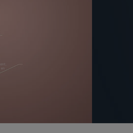
tent,
 en