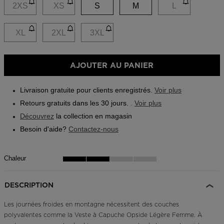
link.
2XS
XS
S
M
L
Application On Piste
XL
2XL
3XL
AJOUTER AU PANIER
Livraison gratuite pour clients enregistrés.
Voir plus
Retours gratuits dans les 30 jours.
.
Voir plus
Découvrez
la collection en magasin
Besoin d'aide?
Contactez-nous
Chaleur
DESCRIPTION
Les journées froides en montagne nécessitent des couches
polyvalentes comme la Veste à Capuche Opside Légère Femme. À