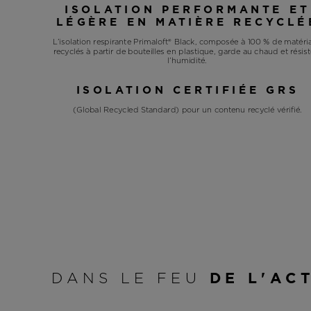
ISOLATION PERFORMANTE ET
LÉGÈRE EN MATIÈRE RECYCLÉ
L’isolation respirante Primaloft® Black, composée à 100 % de matéri
recyclés à partir de bouteilles en plastique, garde au chaud et résist
l’humidité.
ISOLATION CERTIFIÉE GRS
(Global Recycled Standard) pour un contenu recyclé vérifié.
DANS LE FEU
DE L'AC