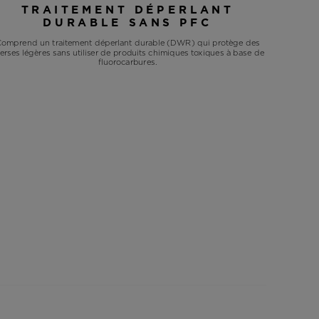
TRAITEMENT DÉPERLANT
DURABLE SANS PFC
omprend un traitement déperlant durable (DWR) qui protège des
erses légères sans utiliser de produits chimiques toxiques à base de
fluorocarbures.