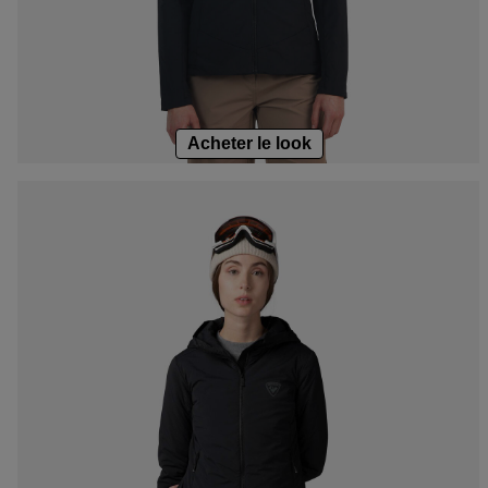
Castelbajac
Fixations LOOK
Unive
Fixations Look Signature
Freeride
Unive
rand
Snowboard
Snow
Ski nordique
Acheter le look
Consei
Ski de randonnée