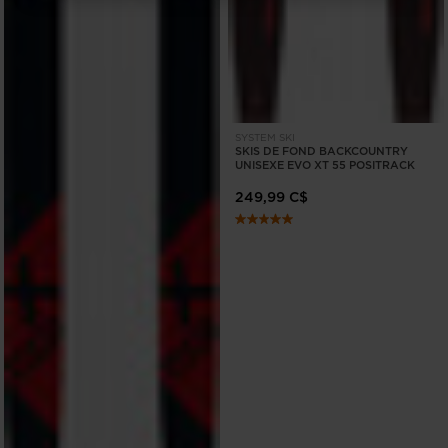
for
Canada
.
We
recommend
visiting
SYSTEM SKI
the
SKIS DE FOND BACKCOUNTRY
UNISEXE EVO XT 55 POSITRACK
website
249,99 C$
version
for
United
States
.