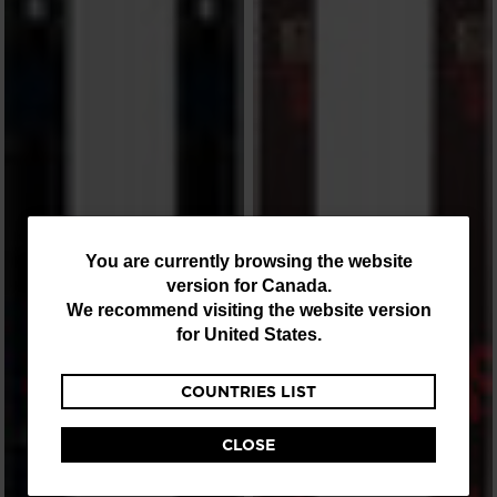
You
You are currently browsing the website
version for
Canada
.
are
We recommend visiting the website version
currently
for
United States
.
browsing
COUNTRIES LIST
the
website
CLOSE
version