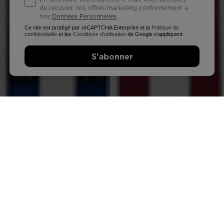
de recevoir nos offres marketing conformément à
nos
Données Personnelles
.
Ce site est protégé par reCAPTCHA Enterprise et la
Politique de
confidentialité
et les
Conditions d'utilisation
de Google s'appliquent.
S'abonner
SKIS DE FOND BACKCOUNTRY
UNISEXE BC 80 POSITRACK
419,99 C$