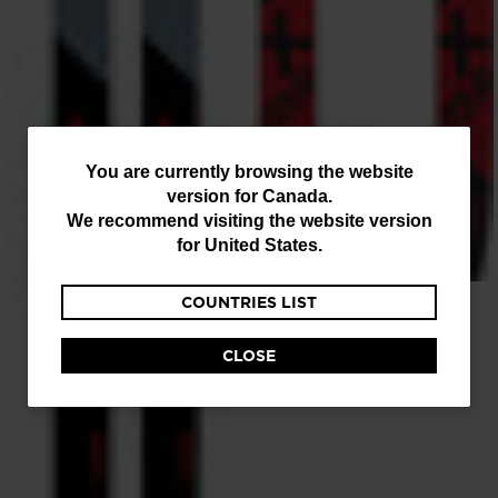
You
You are currently browsing the website
version for
Canada
.
are
We recommend visiting the website version
currently
for
United States
.
browsing
SKIS DE FOND UNISEXE TOURING
COUNTRIES LIST
the
XT VENTURE WXLS
website
199,95 C$
CLOSE
version
for
Canada
.
We