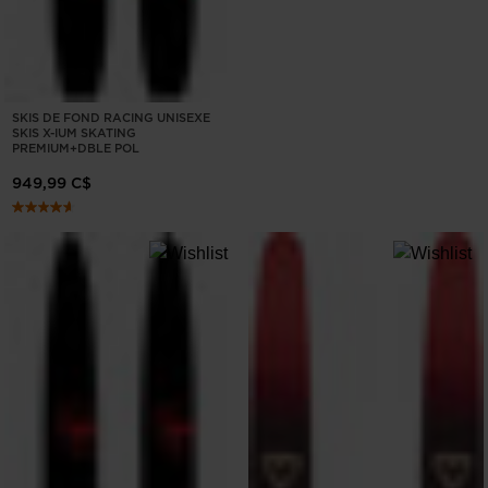
recommend
visiting
the
website
SKIS DE FOND RACING UNISEXE
SKIS X-IUM SKATING
version
PREMIUM+DBLE POL
for
949,99 C$
United
States
.