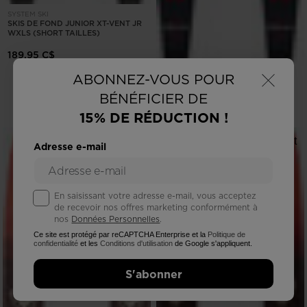
SYSTEM SKI
SKIS DE FOND JUNIOR XT-VENT JR
WXLS (SHORT TAILLES)
189,95 C$
×
SKIS DE FOND TOURING UNISEXE
ABONNEZ-VOUS POUR
OT 65 POSITRACK
BÉNÉFICIER DE
339,99 C$
15% DE RÉDUCTION !
Adresse e-mail
En saisissant votre adresse e-mail, vous acceptez
de recevoir nos offres marketing conformément à
nos
Données Personnelles
.
Ce site est protégé par reCAPTCHA Enterprise et la
Politique de
confidentialité
et les
Conditions d'utilisation
de Google s'appliquent.
S'abonner