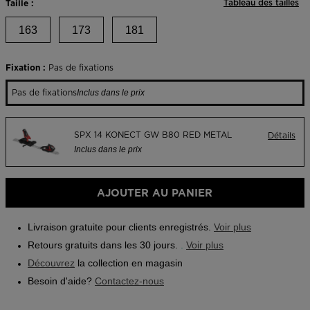
Tableau des tailles
Taille :
Same
Application On Piste
page
link.
163
173
181
Fixation :
Pas de fixations
Pas de fixations
Inclus dans le prix
SPX 14 KONECT GW B80 RED METAL
Détails
Inclus dans le prix
AJOUTER AU PANIER
Livraison gratuite pour clients enregistrés.
Voir plus
Retours gratuits dans les 30 jours.
.
Voir plus
Découvrez
la collection en magasin
Besoin d'aide?
Contactez-nous