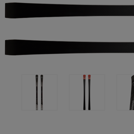
Castelbajac
Fixations LOOK
Unive
Fixations Look Signature
Freeride
Unive
rand
Snowboard
Snow
Ski nordique
Consei
Ski de randonnée