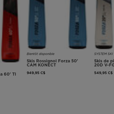
version
for
United
States
.
Bientôt disponible
SYSTEM SKI
Skis Rossignol Forza 50'
Skis de 
CAM KONECT
20D V-F
949,95 C$
549,95 C$
a 60' TI