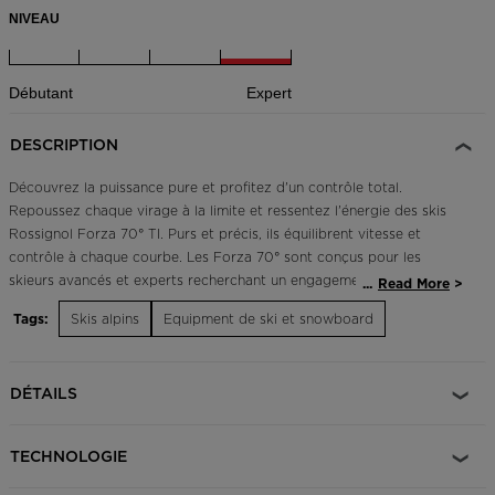
NIVEAU
Débutant
Expert
DESCRIPTION
Découvrez la puissance pure et profitez d'un contrôle total.
Repoussez chaque virage à la limite et ressentez l'énergie des skis
Rossignol Forza 70° TI. Purs et précis, ils équilibrent vitesse et
contrôle à chaque courbe. Les Forza 70° sont conçus pour les
skieurs avancés et experts recherchant un engagement total et une
...
Read More
angulation maximale. Ils combinent un rocker en spatule, un sidecut
Tags:
Skis alpins
Equipment de ski et snowboard
agressif et des dimensions surdimensionnées avec un noyau en bois
et une construction à chants intégraux pour offrir des performances
de carving de classe mondiale. Réveillez vos sens.
DÉTAILS
TECHNOLOGIE