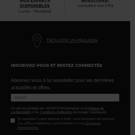
DISPONIBLES
consultez nos FAQ
Lundi - Vendredi
TROUVER UN MAGASIN
INSCRIVEZ-VOUS ET RESTEZ CONNECTÉS
Abonnez-vous à la newsletter pour les dernières
actualités et offres.
Ce site est protégé par reCAPTCHA Enterprise et la
Politique de
confidentialité
et les
Conditions d'utilisation
de Google s'appliquent.
En saisissant votre adresse e-mail, vous acceptez de recevoir
nos offres marketing conformément à nos
Données
Personnelles
.