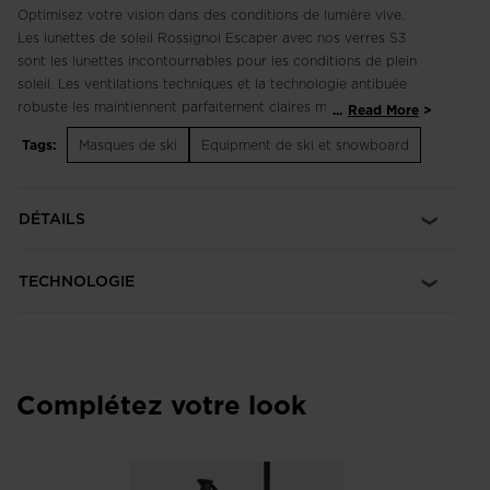
Optimisez votre vision dans des conditions de lumière vive.
Les lunettes de soleil Rossignol Escaper avec nos verres S3
sont les lunettes incontournables pour les conditions de plein
soleil. Les ventilations techniques et la technologie antibuée
robuste les maintiennent parfaitement claires même en cas
...
Read More
d'efforts intenses.
Tags:
Masques de ski
Equipment de ski et snowboard
Idéal pour les journées ensoleillées
La teinte fumée S3 offre une visibilité fiable et une protection
DÉTAILS
contre les UV en plein soleil.
Technologie anti-buée
TECHNOLOGIE
Notre technologie Fog Control comprend un revêtement anti-
buée sur les verres et des aérations techniques pour une
visibilité sans buée.
Ajustement réglable
Complétez votre look
Les plaquettes et les branches réglables permettent d'ajuster
les lunettes sur votre visage.
Verres résistants