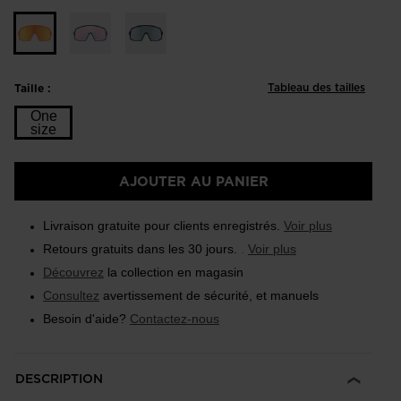
Tableau des tailles
Taille :
One
size
Taille
AJOUTER AU PANIER
One
size
Livraison gratuite pour clients enregistrés.
Voir plus
selected
Retours gratuits dans les 30 jours.
.
Voir plus
Découvrez
la collection en magasin
Consultez
avertissement de sécurité, et manuels
Besoin d'aide?
Contactez-nous
DESCRIPTION