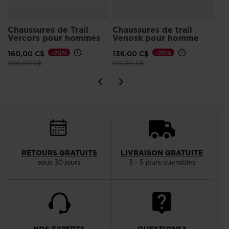
Chaussures de Trail
Chaussures de trail
Vercors pour hommes
Venosk pour homme
160,00 C$
-20%
136,00 C$
-20%
Prix réduit de
à
Prix réduit de
à
200,00 C$
170,00 C$
RETOURS GRATUITS
LIVRAISON GRATUITE
sous 30 jours
3 - 5 jours ouvrables
NOS EXPERTS
QUESTIONS?