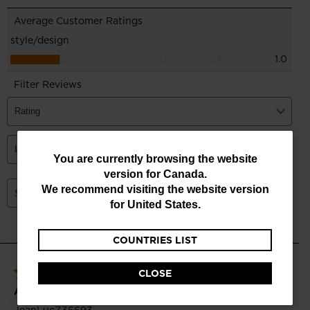
You
You are currently browsing the website
version for
Canada
.
are
We recommend visiting the website version
currently
for
United States
.
browsing
COUNTRIES LIST
the
website
CLOSE
version
for