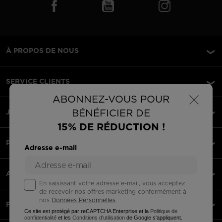
À PROPOS DE NOUS
SERVICE CLIENTS
×
ABONNEZ-VOUS POUR
BÉNÉFICIER DE
JURIDIQUE
15% DE RÉDUCTION !
PAIEMENTS ACCEPTÉS
Adresse e-mail
APPLI
En saisissant votre adresse e-mail, vous acceptez
de recevoir nos offres marketing conformément à
nos
Données Personnelles
.
PARTENAIRES
Ce site est protégé par reCAPTCHA Enterprise et la
Politique de
confidentialité
et les
Conditions d'utilisation
de Google s'appliquent.