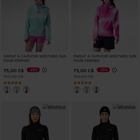
SWEAT À CAPUCHE WESTWEG SUN
SWEAT À CAPUCHE WESTWEG SUN
POUR FEMMES
POUR FEMMES
-25%
-25%
75,00 C$
75,00 C$
Prix réduit de
à
Prix réduit de
à
100,00 C$
100,00 C$