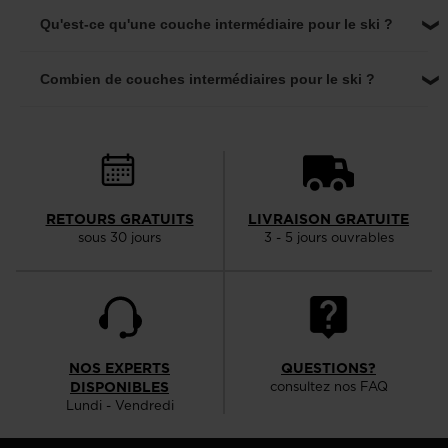
We
Qu'est-ce qu'une couche intermédiaire pour le ski ?
recommend
visiting
Combien de couches intermédiaires pour le ski ?
the
website
version
for
RETOURS GRATUITS
LIVRAISON GRATUITE
United
sous 30 jours
3 - 5 jours ouvrables
States
.
NOS EXPERTS
QUESTIONS?
DISPONIBLES
consultez nos FAQ
Lundi - Vendredi