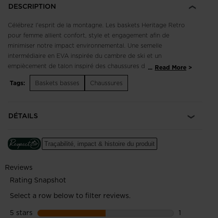
DESCRIPTION
Célébrez l'esprit de la montagne. Les baskets Heritage Retro
pour femme allient confort, style et engagement afin de
minimiser notre impact environnemental. Une semelle
intermédiaire en EVA inspirée du cambre de ski et un
empiècement de talon inspiré des chaussures de ski
...
Read More
soutiennent vos pieds, leur offrant un grand confort. Les
Tags:
Baskets basses
Chaussures
détails tricolores et le coq emblématique de Rossignol
célèbrent nos racines montagnardes françaises.
DÉTAILS
Durables et respirantes
La tige est constituée d'un cuir de qualité supérieure pour une
durabilité à long terme et d'une maille extrêmement respirante
Traçabilité, impact & histoire du produit
pour plus de confort
Confort amorti
Une semelle intermédiaire en EVA douce amortit chacun de
vos pas pour un confort durable
Notre première sneaker visant l'éco-conception