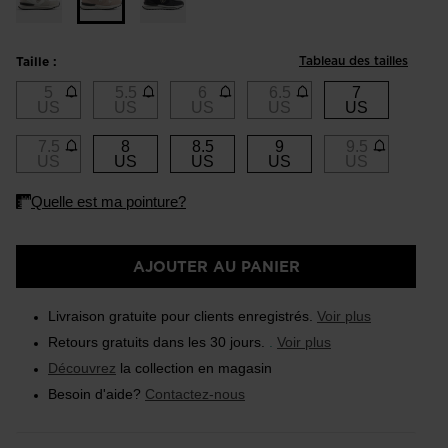
Tableau des tailles
Taille :
5
5.5
6
6.5
7
US
US
US
US
US
7.5
8
8.5
9
9.5
US
US
US
US
US
AJOUTER AU PANIER
Livraison gratuite pour clients enregistrés.
Voir plus
Retours gratuits dans les 30 jours.
.
Voir plus
Découvrez
la collection en magasin
Besoin d'aide?
Contactez-nous