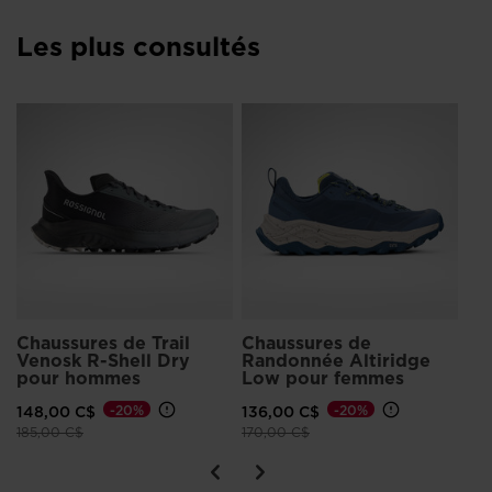
recommend
visiting
Les plus consultés
the
website
Dé
version
po
for
67
United
Prix
90,
States
.
Chaussures de Trail
Chaussures de
Venosk R-Shell Dry
Randonnée Altiridge
pour hommes
Low pour femmes
148,00 C$
-20%
136,00 C$
-20%
Prix réduit de
à
Prix réduit de
à
185,00 C$
170,00 C$