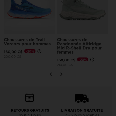
79
Chaussures de Trail
Chaussures de
Vercors pour hommes
Randonnée Altiridge
Mid R-Shell Dry pour
160,00 C$
-20%
femmes
Prix réduit de
à
200,00 C$
168,00 C$
-20%
Prix réduit de
à
210,00 C$
RETOURS GRATUITS
LIVRAISON GRATUITE
sous 30 jours
3 - 5 jours ouvrables