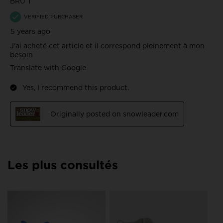
Les plus consultés
NO
26/
Sk