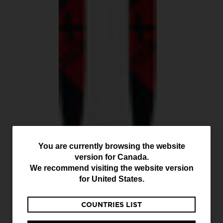
You
You are currently browsing the website
Skis de fond unisexe
touring XT Escape
version for
Canada
.
are
Positrack
We recommend visiting the website version
currently
239,99 C$
for
United States
.
browsing
COUNTRIES LIST
the
website