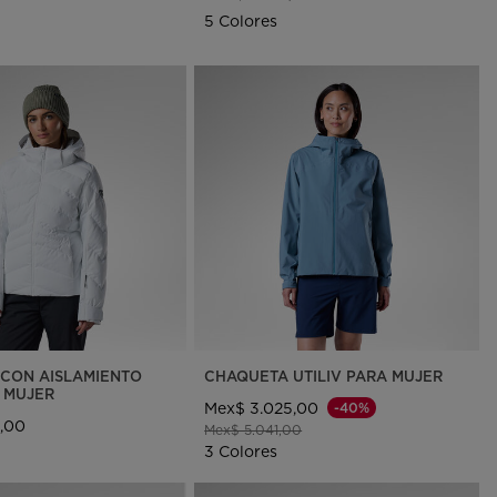
5 Colores
CON AISLAMIENTO
CHAQUETA UTILIV PARA MUJER
A MUJER
Mex$ 3.025,00
-40%
,00
Precio reducido de
a
Mex$ 5.041,00
3 Colores