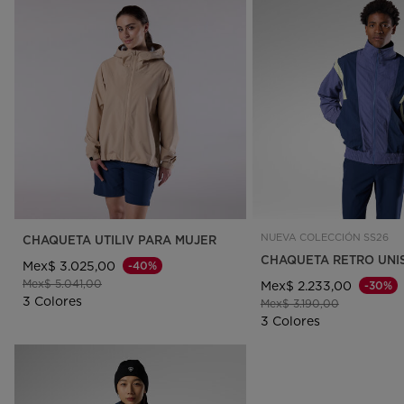
NUEVA COLECCIÓN SS26
CHAQUETA UTILIV PARA MUJER
CHAQUETA RETRO UNI
Mex$ 3.025,00
-40%
Precio reducido de
a
Mex$ 5.041,00
Mex$ 2.233,00
-30%
3 Colores
Precio reducido de
a
Mex$ 3.190,00
3 Colores