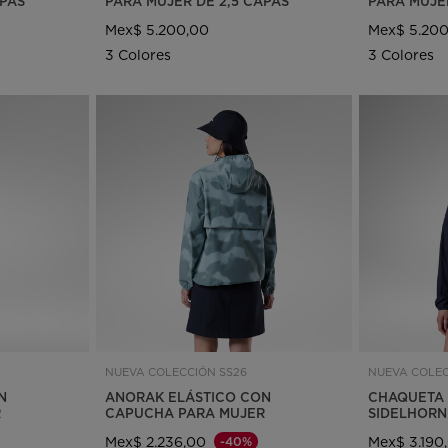
APAS
PARA MUJER DE 2,5 CAPAS
PARA MUJE
Mex$ 5.200,00
Mex$ 5.20
3 Colores
3 Colores
NUEVA COLECCIÓN SS26
NUEVA COLEC
N
ANORAK ELÁSTICO CON
CHAQUETA 
R
CAPUCHA PARA MUJER
SIDELHORN
Mex$ 2.236,00
Mex$ 3.190
-40%