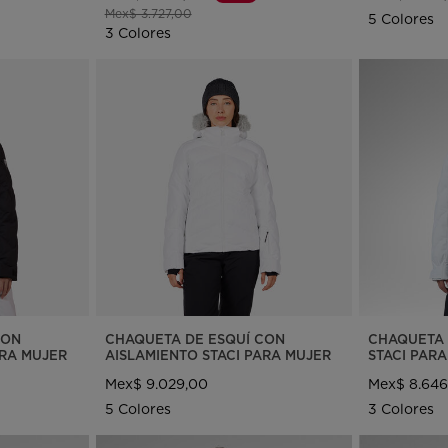
Precio reducido de
a
Mex$ 3.727,00
5 Colores
3 Colores
CON
CHAQUETA DE ESQUÍ CON
CHAQUETA 
ARA MUJER
AISLAMIENTO STACI PARA MUJER
STACI PAR
Mex$ 9.029,00
Mex$ 8.646
5 Colores
3 Colores