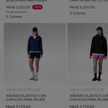
SIDELHORN PARA MUJER
PARA MUJER DE 2,5 C
Mex$ 2.233,00
Mex$ 5.200,00
-30%
Precio reducido de
a
Mex$ 3.190,00
3 Colores
5 Colores
NUEVA COLECCIÓN SS26
NUEVA COLECCIÓN SS26
ANORAK ELÁSTICO CON
ANORAK ELÁSTICO CO
CAPUCHA PARA MUJER
CAPUCHA PARA MUJE
Mex$ 3.733,00
Mex$ 3.733,00