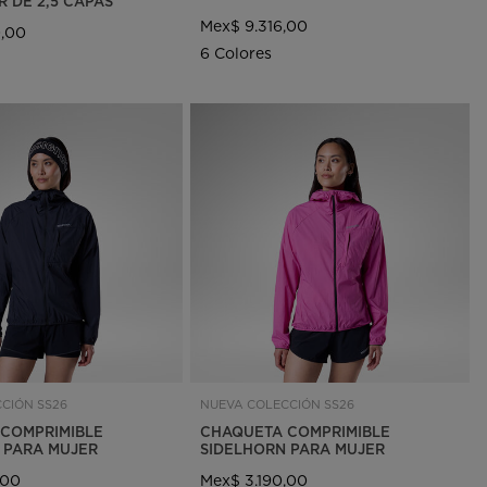
R DE 2,5 CAPAS
Mex$ 9.316,00
0,00
6 Colores
CIÓN SS26
NUEVA COLECCIÓN SS26
COMPRIMIBLE
CHAQUETA COMPRIMIBLE
 PARA MUJER
SIDELHORN PARA MUJER
,00
Mex$ 3.190,00