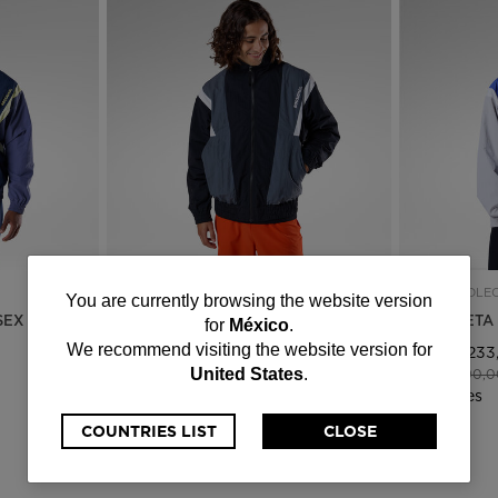
NUEVA COLECCIÓN SS26
NUEVA COLEC
You
You are currently browsing the website version
SEX
CHAQUETA RETRO UNISEX
CHAQUETA 
for
México
.
are
We recommend visiting the website version for
Mex$ 2.233,00
Mex$ 2.233
-30%
Precio reducido de
a
Precio reduc
United States
.
Mex$ 3.190,00
Mex$ 3.190,
currently
3 Colores
3 Colores
browsing
COUNTRIES LIST
CLOSE
the