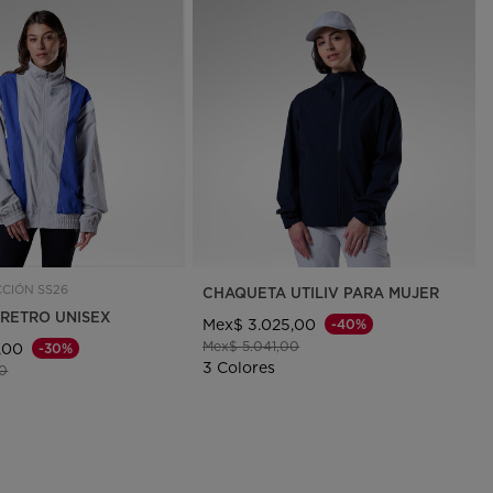
CIÓN SS26
CHAQUETA UTILIV PARA MUJER
RETRO UNISEX
Mex$ 3.025,00
-40%
Precio reducido de
a
Mex$ 5.041,00
,00
-30%
3 Colores
ido de
a
00