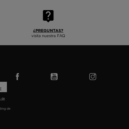
¿PREGUNTAS?
visita nuestra FAQ
E
s de
eting de