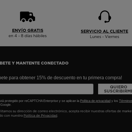
ENVÍO GRATIS
SERVICIO AL CLIENTE
en 4 - 8 días hábiles
Lunes - Viernes
ÍBETE Y MANTENTE CONECTADO
bete para obtener 15% de descuento en tu primera compra!
QUIERO
SUSCRIBIRM
está protegido por reCAPTCHA Enterprise y se aplican la
Política de privacidad
y los
Término
Google.
ilitarnos su dirección de correo electrónico, acepta recibir nuestras ofertas de mark
do con nuestra
Política de Privacidad
.