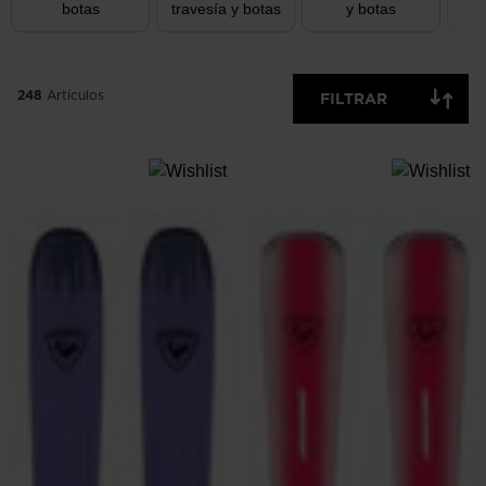
botas
travesía y botas
y botas
SOLO
OFF
DISPONIBLE
248
Artículos
FILTRAR
ELIMINAR
APLICAR