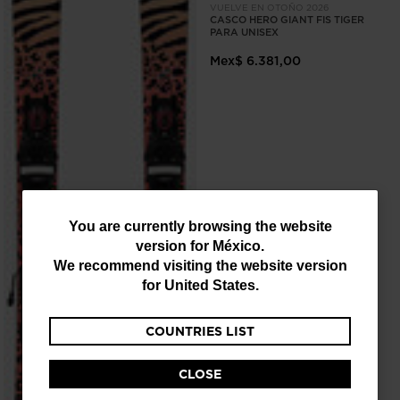
VUELVE EN OTOÑO 2026
CASCO HERO GIANT FIS TIGER
PARA UNISEX
Mex$ 6.381,00
You
You are currently browsing the website
version for
México
.
are
We recommend visiting the website version
currently
for
United States
.
browsing
COUNTRIES LIST
the
website
CLOSE
version