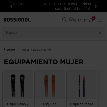
15% de descuento en tu primer pedido:
suscríbete al boletín!
Anterior
Siguie
248
Artículos
0
☰
GÉNERO
CATEGORÍA
Volver
Mujer
Equipamiento
TALLA
EQUIPAMIENTO MUJER
PRECIO
COLOR
NIVEL DE ESQUÍ
Esquí Alpino y
Esquí de
Esquí de fondo
S
MOSTRAR