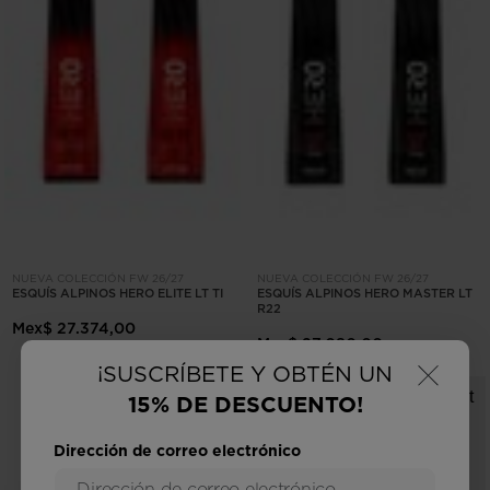
NUEVA COLECCIÓN FW 26/27
NUEVA COLECCIÓN FW 26/27
ESQUÍS ALPINOS HERO ELITE LT TI
ESQUÍS ALPINOS HERO MASTER LT
R22
Mex$ 27.374,00
Mex$ 27.080,00
×
¡SUSCRÍBETE Y OBTÉN UN
15% DE DESCUENTO!
Dirección de correo electrónico