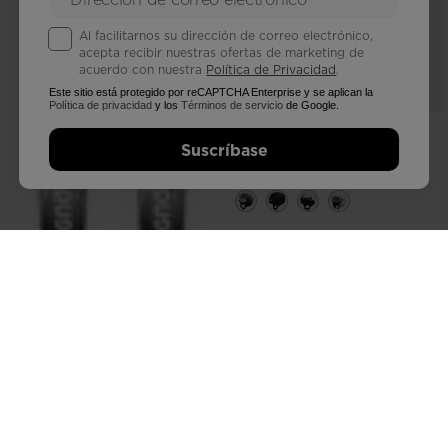
Al facilitarnos su dirección de correo electrónico,
acepta recibir nuestras ofertas de marketing de
acuerdo con nuestra
Política de Privacidad
.
Este sitio está protegido por reCAPTCHA Enterprise y se aplican la
Política de privacidad
y los
Términos de servicio
de Google.
CASCO ALLSPEED VISOR IMPACTS
PHOTOCHROMIC UNISEX
Suscríbase
Mex$ 7.178,00