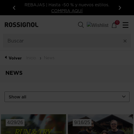
REBAJAS | Hasta -50 % y nuevos estilos.
COMPRA AQUÍ
Anterior
Siguie
0
☰
Inicio
News
Volver
NEWS
4/29/26
9/16/25