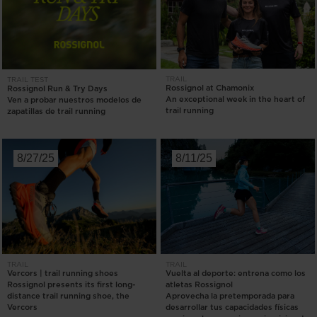
TRAIL
TRAIL
TEST
Rossignol at Chamonix
Rossignol Run & Try Days
An exceptional week in the heart of
Ven a probar nuestros modelos de
trail running
zapatillas de trail running
8/27/25
8/11/25
TRAIL
TRAIL
Vercors | trail running shoes
Vuelta al deporte: entrena como los
Rossignol presents its first long-
atletas Rossignol
distance trail running shoe, the
Aprovecha la pretemporada para
Vercors
desarrollar tus capacidades físicas