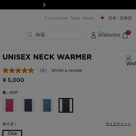
次
Find a store
Team
News
日本 | 日本語
0
×
×
×
×
×
×
×
ラストサイズ
UNISEX NECK WARMER
(5)
Write a review
In order to add a product to the wishlist, please select a size
ック
ック
5.0
out
¥ 5,000
ード
ード
of
5
トと保護具
トと保護具
stars,
色：
BBR
average
＆レンズ
＆レンズ
rating
SERVICES
value.
Read
Pro-shop & Start-Gate
5
Reviews.
サイズチャート
サイズ：
Boutiques
Same
page
One
Outlet
link.