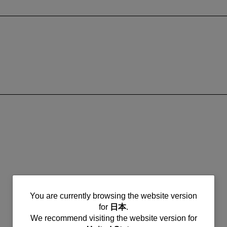
You
You are currently browsing the website version
for
日本
.
are
We recommend visiting the website version for