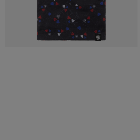
バッグ、バ
ラベルバッ
Footwear
The Super project
Footwear
LOOK bindings
Nordi
Designed by JC de
Freeride
Ski to
Castelbajac
HERO - Racing
Snow
Sender Free 110 Limited
Edition
Nordic ski
Care 
Look Signature Bindings
Snowboard
Ski touring