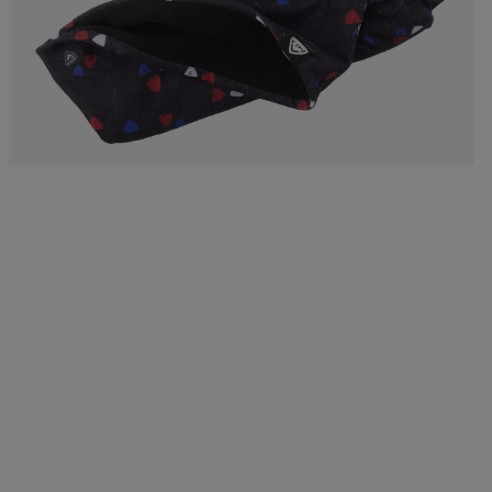
ックパック、ト
グ
c Ski
Products traceability
Racing
uring
Skis with aesthetic
Bikes
defect
board
On Piste
Upcycled products
Instructions
100,000 trees by 2030