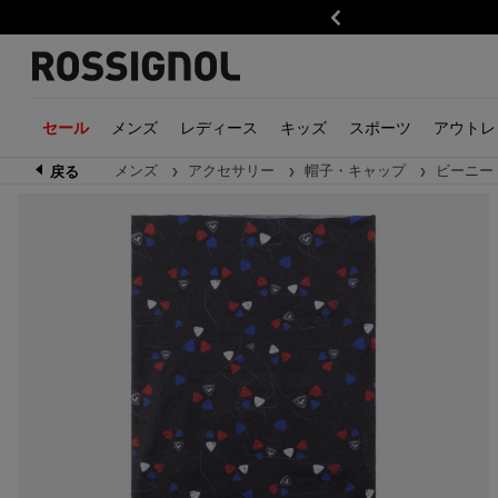
のお客様は速達配送が無料です
前
メンズ
レディース
キッズ
スポーツ
アウトレ
セール
メンズ
アクセサリー
帽子・キャップ
ビーニー
戻る
トレイルランニング
ボーイズ
メンズ
ハイキング
ガールズ
レディース
ウェア
ウェア
アルペンス
アク
キッ
ウェア・アクセサリー
スキージャケット
衣類
ウェア・アクセサリー
スキージャケット
衣類
ジャケット一覧
ジャケット一覧
スキー
グロ
衣類
靴
スキートラウザー
アクセサリー
靴
レイヤー
アクセサリー
ボトムス一覧
ボトムス一覧
スキーツー
帽子
アク
アクセサリー
レイヤー
靴
アクセサリー
靴
ベースレイヤー・ミッ
ベースレイヤー・ミッ
ビンディン
イヤー
イヤー
バッグ・バックパック
バッグとバックパック
スキーブー
スウェット・ニット
スウェット・ニット
ストック
メンズ
山の物語
レディース
当ブランドの宇宙
シャツ・Tシャツ・ポ
シャツ・Tシャツ・ポ
GEAR
ャツ
ャツ
ヘルメット
トップス
Savage limited edition
トップス
Trail Running
Trail
ゴーグル＆
ボトムス
Kodak X Rossignol
ボトムス
Hiking
Hikin
ウェア
アクセサリー
Rossignol x AC Milan
アクセサリー
Alpine ski
Alpine