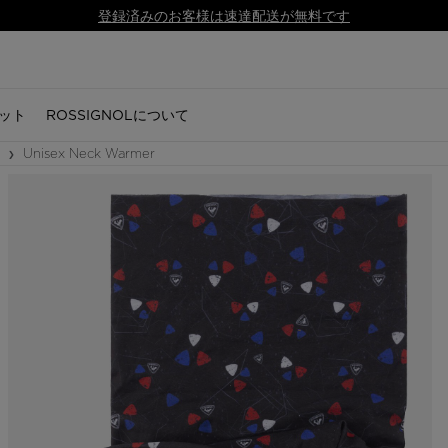
SALE | 対象商品が最大50%オフ.
こちらで購入
ット
ROSSIGNOLについて
Unisex Neck Warmer
キー
セサリー
ズ
シューズ
シューズ
ノルディックスキー
用品
シューズ
アクセサリー
アクセサリー
スノーボード
用品
ギア
ギア
ーブ
トレイルランニング
トレイルランニング
ノルディックスキー
スキー
ブーツ
グローブ
グローブ
ボード
アルペンスキー
スキー板
スキー板
リング
・キャップ
セサリー
ハイキング
ハイキング
ノルディックビンディング
ノルディックスキー
アプレスキー
ソックス
ソックス
スノーボードビンディング
ノルディック
ノルディ
ノルディ
ドレ
ドレ
グ
スニーカー
スニーカー
ノルディックスブーツ
スノーボード
アウトドアシューズ
帽子・キャップ
帽子・キャップ
スノーボードブーツ
スノーボード
スノーボ
スノーボ
ツ
アプレスキー
アプレスキー
ストック
ヘルメットと保護具
スニーカー
バッグ・バックパック・ト
バッグ・バックパック・ト
ヘルメットと保護具
ヘルメット & ゴーグル
ヘルメッ
ヘルメッ
ラベルバッグ
ラベルバッグ
ブーツ
ブーツ
衣類
ゴーグル＆レンズ
ゴーグル＆スクリーン
アクセサリー
ゴーグル
ゴーグル
ロシ
ロシ
 GUIDE
CSR PROGRAM
NEWS
と保護具
アクセサリー
自転車
ウェア
 Running Guide
Respect Program
Trail running
レンズ
バッグ、バックパック、ト
バッグ、バックパック、ト
ラベルバッグ
ラベルバッグ
g
SKPR 2.0 shoes
Adventures
 Ski
Essential Ski
Freeride