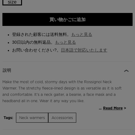
size
Store Locator
Size
On Piste app
買い物かごに追加
One
size
登録された顧客には送料無料。
もっと見る
selected
30日以内の無料返品。
もっと見る
お問い合わせください?。
日本語で対応いたします
説明
Make the most of cold, stormy days with the Rossignol Neck
Warmer. The stretchy fleece-lined design is as versatile as it is soft
and comfortable. It's a neck gaiter, a beanie, a face mask and a
headband all in one. Wear it any way you like.
...
Read More
Fleece-Lined
Tags:
Neck warmers
Accessories
A soft fleece lining offers long-lasting warmth and comfort