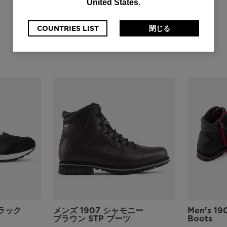
United States
.
currently
browsing
COUNTRIES LIST
閉じる
the
website
version
for
日
本
.
We
recommend
visiting
ラック
メンズ 1907 シャモニー
Men's 19
ブラウン STP ブーツ
Boots
the