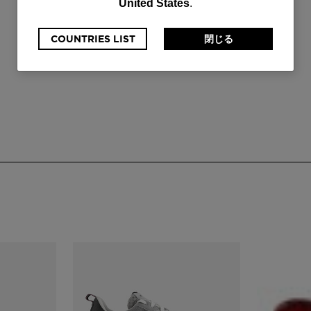
United States
.
currently
browsing
COUNTRIES LIST
閉じる
the
website
version
for
日
本
.
We
recommend
visiting
the