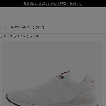
SALE | 対象商品が最大50%オフ.
こちらで購入
ット
ROSSIGNOLについて
リテージ ホワイト シューズ
キー
セサリー
ズ
シューズ
シューズ
ノルディックスキー
用品
シューズ
アクセサリー
アクセサリー
スノーボード
用品
ギア
ギア
ーブ
トレイルランニング
トレイルランニング
ノルディックスキー
スキー
ブーツ
グローブ
グローブ
ボード
アルペンスキー
スキー板
スキー板
リング
・キャップ
セサリー
ハイキング
ハイキング
ノルディックビンディング
ノルディックスキー
アプレスキー
ソックス
ソックス
スノーボードビンディング
ノルディック
ノルディ
ノルディ
ドレ
ドレ
グ
スニーカー
スニーカー
ノルディックスブーツ
スノーボード
アウトドアシューズ
帽子・キャップ
帽子・キャップ
スノーボードブーツ
スノーボード
スノーボ
スノーボ
ツ
アプレスキー
アプレスキー
ストック
ヘルメットと保護具
スニーカー
バッグ・バックパック・ト
バッグ・バックパック・ト
ヘルメットと保護具
ヘルメット & ゴーグル
ヘルメッ
ヘルメッ
ラベルバッグ
ラベルバッグ
ブーツ
ブーツ
衣類
ゴーグル＆レンズ
ゴーグル＆スクリーン
アクセサリー
ゴーグル
ゴーグル
ロシ
ロシ
 GUIDE
CSR PROGRAM
NEWS
と保護具
アクセサリー
自転車
ウェア
 Running Guide
Respect Program
Trail running
レンズ
バッグ、バックパック、ト
バッグ、バックパック、ト
ラベルバッグ
ラベルバッグ
g
SKPR 2.0 shoes
Adventures
 Ski
Essential Ski
Freeride