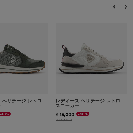
 ヘリテージ レトロ
レディース ヘリテージ レトロ
ー
スニーカー
-40%
-40%
¥ 15,000
格
下げ後の価格
値下げ前の価格
値下げ後の価格
¥ 25,000