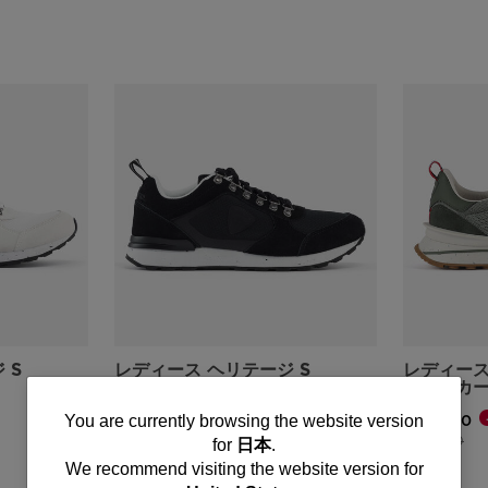
 S
レディース ヘリテージ S
レディース
ブラック シューズ
スニーカ
You
¥ 20,000
¥ 15,000
You are currently browsing the website version
値下げ前の価
値
¥ 25,000
for
日本
.
are
We recommend visiting the website version for