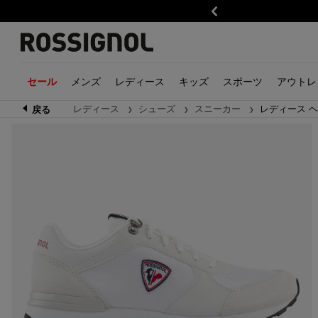
前
メンズ
レディース
キッズ
スポーツ
アウトレ
セール
レディース
シューズ
スニーカー
レディース ヘ
戻る
トレイルランニング
ボーイズ
メンズ
ハイキング
ガールズ
レディース
ウェア
ウェア
アルペンス
アク
キッ
ウェア・アクセサリー
スキージャケット
衣類
ウェア・アクセサリー
スキージャケット
衣類
ジャケット一覧
ジャケット一覧
スキー
グロ
衣類
靴
スキートラウザー
アクセサリー
靴
レイヤー
アクセサリー
ボトムス一覧
ボトムス一覧
スキーツー
帽子
アク
アクセサリー
レイヤー
靴
アクセサリー
靴
ベースレイヤー・ミッ
ベースレイヤー・ミッ
ビンディン
イヤー
イヤー
バッグ・バックパック
バッグとバックパック
スキーブー
スウェット・ニット
スウェット・ニット
ストック
メンズ
山の物語
レディース
当ブランドの宇宙
シャツ・Tシャツ・ポ
シャツ・Tシャツ・ポ
GEAR
ャツ
ャツ
ヘルメット
トップス
Savage limited edition
トップス
Trail Running
Trail
ゴーグル＆
ボトムス
Kodak X Rossignol
ボトムス
Hiking
Hikin
ウェア
アクセサリー
Rossignol x AC Milan
アクセサリー
Alpine ski
Alpine