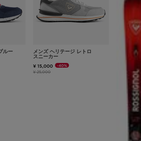
website
version
for
United
 ブルー
メンズ ヘリテージ レトロ
States
.
スニーカー
-40%
¥ 15,000
値下げ前の価格
値下げ後の価格
¥ 25,000