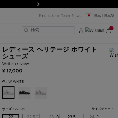
次
Find a store
Team
News
日本 | 日本語
0
×
×
×
×
×
×
×
ラストサイズ
レディース ヘリテージ ホワイト
シューズ
ック
ック
Write a review
In order to add a product to the wishlist, please select a size
¥ 17,000
ード
ード
トと保護具
トと保護具
色：
W WHITE
＆レンズ
＆レンズ
SERVICES
Pro-shop & Start-Gate
サイズチャート
Boutiques
サイズ：
22 CM
Outlet
22
22.5
23
23.5
24