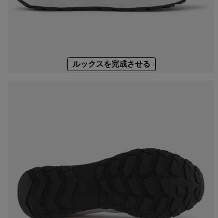
バッグ、バ
ラベルバッ
Footwear
The Super project
Footwear
LOOK bindings
Nordi
Designed by JC de
Freeride
Ski to
Castelbajac
HERO - Racing
Snow
Sender Free 110 Limited
Edition
Nordic ski
Care 
ルックスを完成させる
Look Signature Bindings
Snowboard
Ski touring