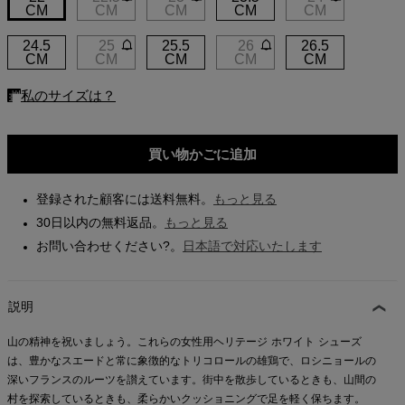
CM
CM
CM
CM
CM
Store Locator
24.5
25
25.5
26
26.5
On Piste app
CM
CM
CM
CM
CM
買い物かごに追加
登録された顧客には送料無料。
もっと見る
30日以内の無料返品。
もっと見る
お問い合わせください?。
日本語で対応いたします
説明
山の精神を祝いましょう。これらの女性用ヘリテージ ホワイト シューズ
は、豊かなスエードと常に象徴的なトリコロールの雄鶏で、ロシニョールの
深いフランスのルーツを讃えています。街中を散歩しているときも、山間の
村を探索しているときも、柔らかいクッショニングで足を軽く保ちます。