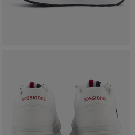
ックパック、ト
グ
c Ski
Products traceability
Racing
uring
Skis with aesthetic
Bikes
defect
board
On Piste
Upcycled products
Instructions
100,000 trees by 2030