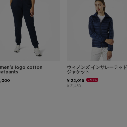
en's logo cotton
ウィメンズ インサレーテッ
atpants
ジャケット
-30%
4,000
¥ 22,015
値下げ前の価格
値下げ後の価格
¥ 31,450