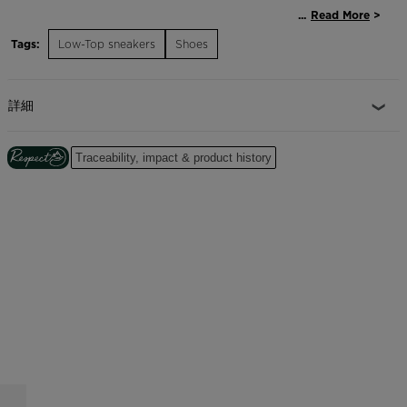
...
Read More
クラシックで通気性抜群
Tags:
Low-Top sneakers
Shoes
3D メッシュとスエードのアッパーが通気性とクラシックなスタイルのバラ
ンスを保ち、快適さが一日中続きます
詳細
クッション性のある快適さ
柔らかい EVA ミッドソールが足を踏み出すたびにクッション性を発揮し、
快適さが長続きします。
Traceability, impact & product history