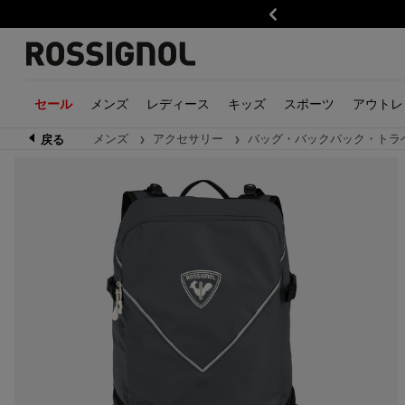
前
メンズ
レディース
キッズ
スポーツ
アウトレ
セール
メンズ
アクセサリー
バッグ・バックパック・トラ
戻る
トレイルランニング
ボーイズ
メンズ
ハイキング
ガールズ
レディース
ウェア
ウェア
アルペンス
アク
キッ
ウェア・アクセサリー
スキージャケット
衣類
ウェア・アクセサリー
スキージャケット
衣類
ジャケット一覧
ジャケット一覧
スキー
グロ
衣類
靴
スキートラウザー
アクセサリー
靴
レイヤー
アクセサリー
ボトムス一覧
ボトムス一覧
スキーツー
帽子
アク
アクセサリー
レイヤー
靴
アクセサリー
靴
ベースレイヤー・ミッ
ベースレイヤー・ミッ
ビンディン
イヤー
イヤー
バッグ・バックパック
バッグとバックパック
スキーブー
スウェット・ニット
スウェット・ニット
ストック
メンズ
山の物語
レディース
当ブランドの宇宙
シャツ・Tシャツ・ポ
シャツ・Tシャツ・ポ
GEAR
ャツ
ャツ
ヘルメット
トップス
Savage limited edition
トップス
Trail Running
Trail
ゴーグル＆
ボトムス
Kodak X Rossignol
ボトムス
Hiking
Hikin
ウェア
アクセサリー
Rossignol x AC Milan
アクセサリー
Alpine ski
Alpine