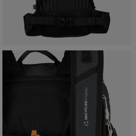
ックパック、ト
グ
c Ski
Products traceability
Racing
uring
Skis with aesthetic
Bikes
defect
board
On Piste
Upcycled products
Instructions
100,000 trees by 2030