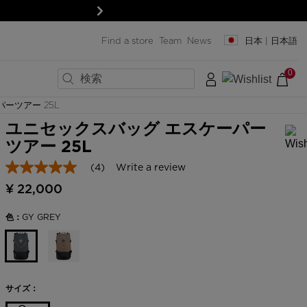
次
Find a store
Team
News
日本 | 日本語
0
ーツアー 25L
×
×
×
×
×
×
×
ラストサイズ
ユニセックスバッグ エスケーパー
ツアー 25L
ック
ック
(4)
Write a review
In order to add a product to the wishlist, please select a size
5.0
out
ード
ード
¥ 22,000
of
トと保護具
トと保護具
5
stars,
色：
GY GREY
＆レンズ
＆レンズ
average
SERVICES
rating
value.
Read
Pro-shop & Start-Gate
4
Reviews.
Boutiques
サイズ：
Same
page
Outlet