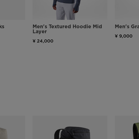
website
version
ks
Men's Textured Hoodie Mid
Men's Gra
for
Layer
¥ 9,000
¥ 24,000
United
States
.