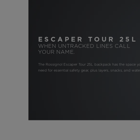
ESCAPER TOUR 25L
WHEN UNTRACKED LINES CALL
YOUR NAME.
The Rossignol Escaper Tour 25L backpack has the space y
need for essential safety gear, plus layers, snacks, and wate