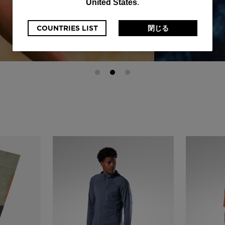
United States
.
currently
browsing
COUNTRIES LIST
閉じる
the
website
version
for
日
本
.
We
recommend
visiting
the