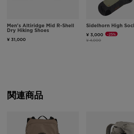
Men's Altiridge Mid R-Shell
Sidelhorn High Soc
Dry Hiking Shoes
-25%
¥ 3,000
¥ 31,000
値下げ前の価格
値下げ後の価格
¥ 4,000
関連商品