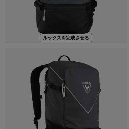
バッグ、バ
ラベルバッ
Footwear
The Super project
Footwear
LOOK bindings
Nordi
Designed by JC de
Freeride
Ski to
Castelbajac
HERO - Racing
Snow
Sender Free 110 Limited
Edition
Nordic ski
Care 
ルックスを完成させる
Look Signature Bindings
Snowboard
Ski touring