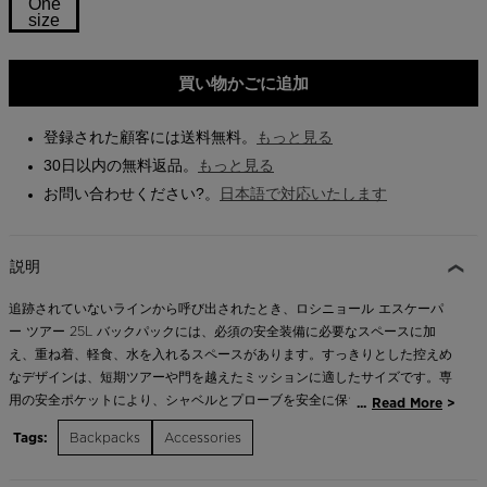
One
link.
size
Store Locator
On Piste app
Size
買い物かごに追加
One
size
登録された顧客には送料無料。
もっと見る
selected
30日以内の無料返品。
もっと見る
お問い合わせください?。
日本語で対応いたします
説明
追跡されていないラインから呼び出されたとき、ロシニョール エスケーパ
ー ツアー 25L バックパックには、必須の安全装備に必要なスペースに加
え、重ね着、軽食、水を入れるスペースがあります。すっきりとした控えめ
なデザインは、短期ツアーや門を越えたミッションに適したサイズです。専
用の安全ポケットにより、シャベルとプローブを安全に保ち、簡単にアクセ
...
Read More
スできます。本体にはゴーグルポケットと、スキン、レイヤー、小さな必需
Tags:
Backpacks
Accessories
品を収納できるスペースが付いています。ヘルメットホルダーに蓋を収納し
て登ることができます。スキーとボードのキャリー ストラップを使用する