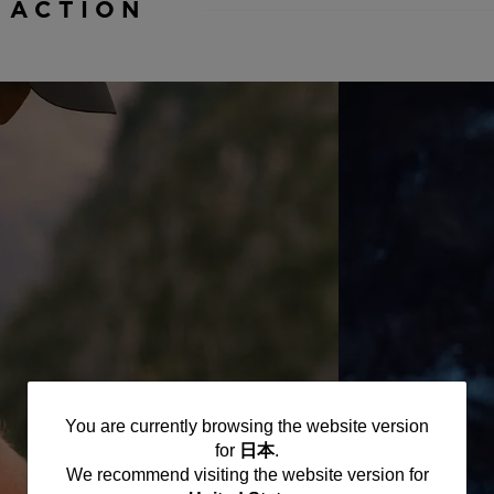
 ACTION
You
You are currently browsing the website version
for
日本
.
are
We recommend visiting the website version for