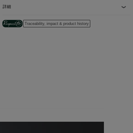
と、ハンズフリーのブーツ パックをセットアップできます。
詳細
アバランチツール専用ストレージ
独立したポケットにはシャベルとプローブをすぐに収納でき、メインコンパ
Traceability, impact & product history
ートメントには他の収納ニーズに対応します。胸骨ストラップには安全ホイ
ッスルも組み込まれています。
スキーとボードに対応
外部ストラップにより、スキーやスノーボードに A フレームまたはセンタ
ーキャリーのオプションを提供
簡単にアクセス
ジッパー付きバックパネルにより、パックの内部全体に簡単にアクセスでき
ます
水分補給の準備完了
ハイドレーションブラダーとチューブルーティング用の内部ポケット (別売
り)
100%リサイクル
100% リサイクルポリエステル繊維を使用