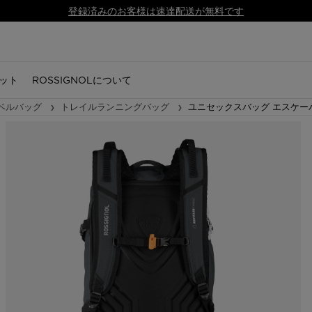
SALE | 対象商品が最大50%オフ.
こちらで購入
ット
ROSSIGNOLについて
ベルバッグ
トレイルランニングバッグ
ユニセックスバッグ エスケーパ
キー
セサリー
ズ
シューズ
シューズ
ノルディックスキー
用品
シューズ
アクセサリー
アクセサリー
スノーボード
用品
ギア
ギア
ーブ
トレイルランニング
トレイルランニング
ノルディックスキー
スキー
ブーツ
グローブ
グローブ
ボード
アルペンスキー
スキー板
スキー板
リング
・キャップ
セサリー
ハイキング
ハイキング
ノルディックビンディング
ノルディックスキー
アプレスキー
ソックス
ソックス
スノーボードビンディング
ノルディック
ノルディ
ノルディ
ドレ
ドレ
グ
スニーカー
スニーカー
ノルディックスブーツ
スノーボード
アウトドアシューズ
帽子・キャップ
帽子・キャップ
スノーボードブーツ
スノーボード
スノーボ
スノーボ
ツ
アプレスキー
アプレスキー
ストック
ヘルメットと保護具
スニーカー
バッグ・バックパック・ト
バッグ・バックパック・ト
ヘルメットと保護具
ヘルメット & ゴーグル
ヘルメッ
ヘルメッ
ラベルバッグ
ラベルバッグ
ブーツ
ブーツ
衣類
ゴーグル＆レンズ
ゴーグル＆スクリーン
アクセサリー
ゴーグル
ゴーグル
ロシ
ロシ
 GUIDE
CSR PROGRAM
NEWS
と保護具
アクセサリー
自転車
ウェア
 Running Guide
Respect Program
Trail running
レンズ
バッグ、バックパック、ト
バッグ、バックパック、ト
ラベルバッグ
ラベルバッグ
g
SKPR 2.0 shoes
Adventures
 Ski
Essential Ski
Freeride